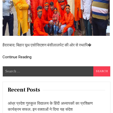
न
:
डां
स
औ
र
ह
र्षो
ल्ला
स
हैदराबाद: बिहार यूथ एसोसिएशन बंसीलालपेट की ओर से स्थापि�
के
सा
थ
Continue Reading
कि
या
S
ग
e
णे
श
a
प्र
r
Recent Posts
ति
c
मा
का
h
वि
आंध्र प्रदेश गुरुकुल विद्यालय के हिंदी अध्यापकों का प्रशिक्षण
f
स
कार्यक्रम सफल, इन वक्ताओं ने दिया यह संदेश
o
र्ज