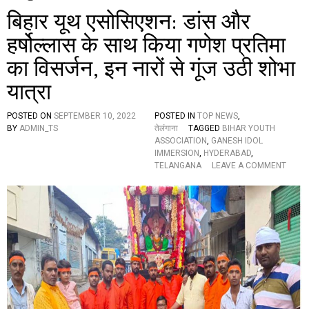
बिहार यूथ एसोसिएशन: डांस और
हर्षोल्लास के साथ किया गणेश प्रतिमा
का विसर्जन, इन नारों से गूंज उठी शोभा
यात्रा
POSTED ON
SEPTEMBER 10, 2022
POSTED IN
TOP NEWS
,
BY
ADMIN_TS
तेलंगाना
TAGGED
BIHAR YOUTH
ASSOCIATION
,
GANESH IDOL
IMMERSION
,
HYDERABAD
,
O
TELANGANA
LEAVE A COMMENT
N
बि
हा
र
यू
थ
ए
सो
सि
ए
श