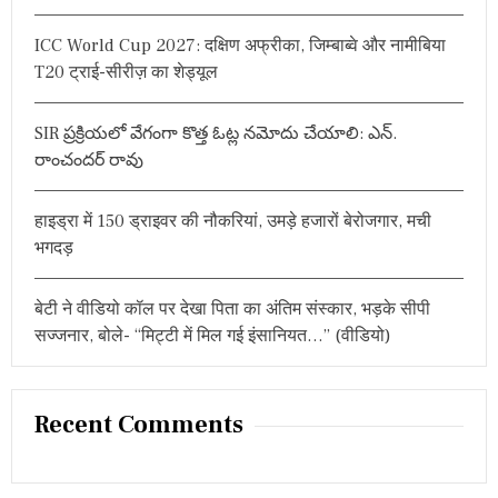
न
r
,
ICC World Cup 2027: दक्षिण अफ्रीका, जिम्बाब्वे और नामीबिया
:
इ
T20 ट्राई-सीरीज़ का शेड्यूल
न
ना
रों
SIR ప్రక్రియలో వేగంగా కొత్త ఓట్ల నమోదు చేయాలి: ఎన్.
से
गूं
రాంచందర్ రావు
ज
उ
ठी
हाइड्रा में 150 ड्राइवर की नौकरियां, उमड़े हजारों बेरोजगार, मची
शो
भगदड़
भा
या
त्रा
बेटी ने वीडियो कॉल पर देखा पिता का अंतिम संस्कार, भड़के सीपी
सज्जनार, बोले- “मिट्टी में मिल गई इंसानियत…” (वीडियो)
Recent Comments