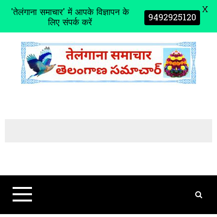
X
'तेलंगाना समाचार' में आपके विज्ञापन के
9492925120
लिए संपर्क करें
S
k
i
p
t
o
c
o
n
t
e
n
t