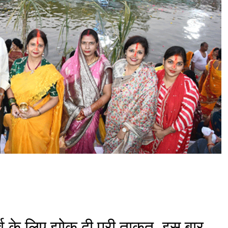
ज
से
वा
सं
घ
:
छ
ठ
पू
जा
म
हा
प
र्व
की
धू
म
ही
धू
म
्व के लिए झोक दी पूरी ताकत, इस बार