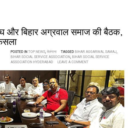
रो
ड़
प
र
छ
 संघ और बिहार अग्रवाल समाज की बैठक,
ठ
पू
फैसला
जा
घा
ट
POSTED IN
TOP NEWS
,
तेलंगाना
TAGGED
BIHAR AGGARWAL SAMAJ
,
का
BIHAR SOCIAL SERVICE ASSOCIATION
,
BIHAR SOCIAL SERVICE
O
लि
ASSOCIATION HYDERABAD
LEAVE A COMMENT
N
या
छ
जा
ठ
य
पू
जा
जा
हे
तु
बि
हा
र
स
मा