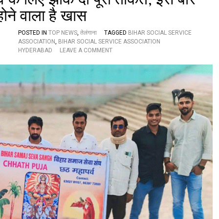
होने वाला है खास
POSTED IN
TOP NEWS
,
तेलंगाना
TAGGED
BIHAR SOCIAL SERVICE
ASSOCIATION
,
BIHAR SOCIAL SERVICE ASSOCIATION
O
HYDERABAD
LEAVE A COMMENT
N
बि
हा
र
स
मा
ज
से
वा
सं
घ
:
छ
ठ
म
हा
प
र्व
के