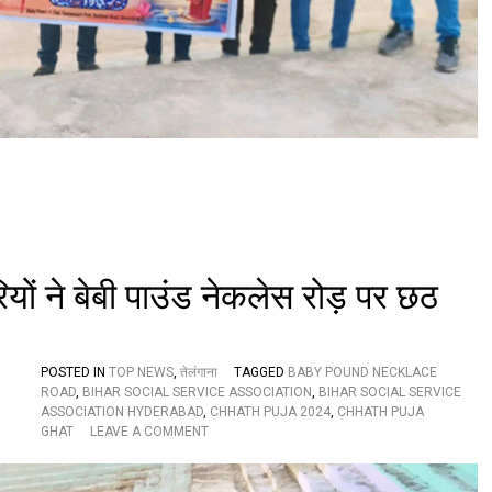
लि
ए
झो
क
दी
पू
री
ता
क
त
,
इ
स
बा
यों ने बेबी पाउंड नेकलेस रोड़ पर छठ
र
ब
ने
गा
न
POSTED IN
TOP NEWS
,
तेलंगाना
TAGGED
BABY POUND NECKLACE
या
ROAD
,
BIHAR SOCIAL SERVICE ASSOCIATION
,
BIHAR SOCIAL SERVICE
की
ASSOCIATION HYDERABAD
,
CHHATH PUJA 2024
,
CHHATH PUJA
O
र्ति
GHAT
LEAVE A COMMENT
N
मा
बि
न
हा
,