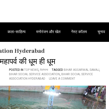
कला-साहित्य
मनोरंजन और खेल
गेस्ट कॉलम
चुनाव
iation Hyderabad
हापर्व की धूम ही धूम
POSTED IN
TOP NEWS
,
तेलंगाना
TAGGED
BIHAR AGGARWAL SAMAJ
,
BIHAR SOCIAL SERVICE ASSOCIATION
,
BIHAR SOCIAL SERVICE
O
ASSOCIATION HYDERABAD
LEAVE A COMMENT
N
बि
हा
र
स
मा