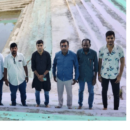
र
क्यों
स
कि
मा
य
ज
ह
से
हो
वा
ने
सं
वा
घ
ला
:
है
प
खा
दा
स
धि
का
रि
यों
ने
बे
बी
पा
उं
ड
ने
क
ले
स