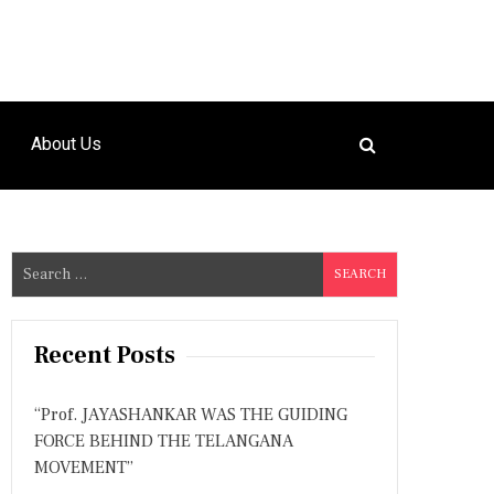
About Us
S
e
a
r
Recent Posts
c
h
“Prof. JAYASHANKAR WAS THE GUIDING
f
FORCE BEHIND THE TELANGANA
o
MOVEMENT”
r