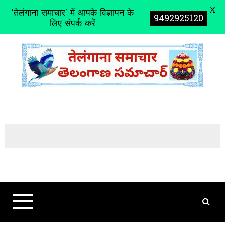
X
'तेलंगाना समाचार' में आपके विज्ञापन के
9492925120
लिए संपर्क करें
S
k
i
p
t
o
c
o
n
t
e
n
t