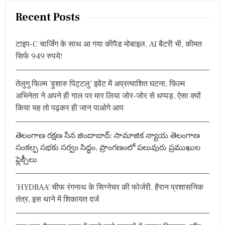
a
हा
न
ला
r
Recent Posts
ने
त
c
त
न्या
h
टाइप-C चार्जिंग के साथ आ गया कीपैड मोबाइल, AI बैटरी भी, कीमत
हू
f
दे
सिर्फ 949 रुपये!
o
श
छो
r
ड़
तेलुगु फिल्म ‘हुशारु पिट्टलु’ इवेंट में अप्रत्याशित घटना, फिल्म
:
क
अभिनेता ने अपने ही गाल पर मार लिया जोर-जोर से थप्पड़, ऐसा क्यों
र
किया यह तो पढ़कर ही जान पाओगे आप
भा
ग
ग
ये
తెలంగాణ రక్షణ సేన జిందాబాద్: సామాజిక న్యాయ తెలంగాణ
?
సంకల్ప సభకు సర్వం సిద్ధం, ప్రాంగణంలో పలువురు ప్రముఖుల
ఫ్లెక్సీలు
‘HYDRAA’ चीफ रंगनाथ के सिग्नेचर की फोर्जरी, हैरान प्रशासनिक
तंत्र, इस थाने में शिकायत दर्ज