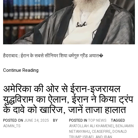
ला
फ
ई
रा
न
का
फ
त
वा
,
हैदराबाद : ईरान के सबसे सीनियर शिया धर्मगुरु ग्रैंड अयात�
क
हा
-
Continue Reading
“
अ
अमेरिका की ओर से ईरान-इजरायल
ल्ला
ह
युद्धविराम का ऐलान, ईरान ने किया ट्रंप
के
दु
के दावे को खारिज, जानें ताजा हालात
श्म
न
हैं
POSTED ON
JUNE 24, 2025
BY
POSTED IN
TOP NEWS
TAGGED
ये
ADMIN_TS
AYATOLLAH ALI KHAMENEI
,
BENJAMIN
दो
NETANYAHU
,
CEASEFIRE
,
DONALD
नों
TRUMP
,
ISRAEL AND IRAN