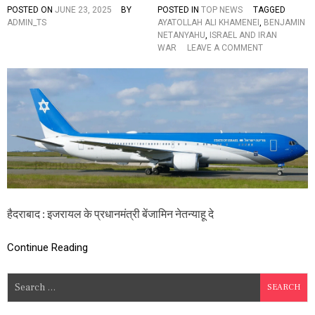
POSTED ON
JUNE 23, 2025
BY
POSTED IN
TOP NEWS
TAGGED
ऐ
ADMIN_TS
AYATOLLAH ALI KHAMENEI
,
BENJAMIN
ला
NETANYAHU
,
ISRAEL AND IRAN
न
O
WAR
LEAVE A COMMENT
,
N
ई
ब
रा
ड़ी
न
ख
ने
ब
कि
र
या
:
ट्रं
इ
प
ज
के
रा
दा
य
वे
ल
को
के
हैदराबाद : इजरायल के प्रधानमंत्री बेंजामिन नेतन्याहू दे
खा
प्र
रि
धा
ज
Continue Reading
न
,
मं
जा
त्री
नें
S
बें
ता
e
जा
जा
मि