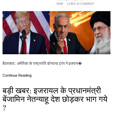
ने
O
WAR
LEAVE A COMMENT
ता
N
”
अ
मे
रि
का
की
ओ
र
से
ई
रा
न
-
हैदराबाद : अमेरिका के राष्ट्रपति डोनाल्ड ट्रंप ने इजराय�
इ
ज
Continue Reading
रा
य
ल
बड़ी खबर: इजरायल के प्रधानमंत्री
यु
द्ध
बेंजामिन नेतन्याहू देश छोड़कर भाग गये
वि
रा
?
म
का