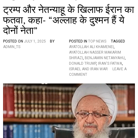
ट्रम्प और नेतन्याहू के खिलाफ ईरान का
फतवा, कहा- “अल्लाह के दुश्मन हैं ये
दोनों नेता”
POSTED ON
JULY 1, 2025
BY
POSTED IN
TOP NEWS
TAGGED
ADMIN_TS
AYATOLLAH ALI KHAMENEI
,
AYATOLLAH NASSER MAKARIM
SHIRAZI
,
BENJAMIN NETANYAHU
,
DONALD TRUMP
,
IRAN'S FATWA
,
ISRAEL AND IRAN WAR
LEAVE A
O
COMMENT
N
ट्र
म्प
औ
र
ने
त
न्या
हू
के
खि