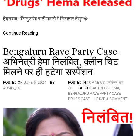
E
P
A
हैदराबाद : बेंगलुरु रेव पार्टी मामले में गिरफ्तार तेलुग�
R
T
Y
Continue Reading
C
A
S
Bengaluru Rave Party Case :
E
:
अभिनेत्री हेमा निलंबित, क्लीन चिट
अ
मिलने पर ही हटेगा सस्पेंशन!
भि
ने
त्री
POSTED ON
JUNE 6, 2024
BY
POSTED IN
TOP NEWS
,
मनोरंजन और
हे
ADMIN_TS
खेल
TAGGED
ACTRESS HEMA
,
मा
BENGALURU RAVE PARTY CASE
,
को
O
DRUGS CASE
LEAVE A COMMENT
स
N
श
B
र्त
E
ज
N
मा
G
न
A
त