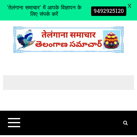
X
'तेलंगाना समाचार' में आपके विज्ञापन के
9492925120
लिए संपर्क करें
S
k
i
p
t
o
c
o
n
t
e
n
t