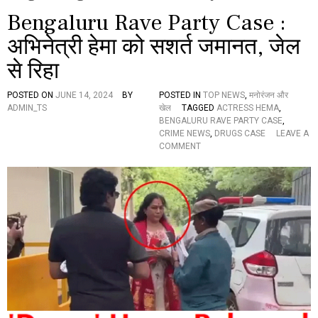
Bengaluru Rave Party Case :
अभिनेत्री हेमा को सशर्त जमानत, जेल
से रिहा
POSTED ON
JUNE 14, 2024
BY
POSTED IN
TOP NEWS
,
मनोरंजन और
ADMIN_TS
खेल
TAGGED
ACTRESS HEMA
,
BENGALURU RAVE PARTY CASE
,
CRIME NEWS
,
DRUGS CASE
LEAVE A
O
COMMENT
N
B
E
N
G
A
L
U
R
U
R
A
V