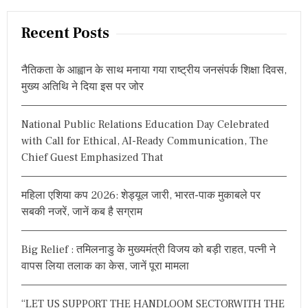
a
मू
वी
r
Recent Posts
आ
c
र्टि
h
स्ट
नैतिकता के आह्वान के साथ मनाया गया राष्ट्रीय जनसंपर्क शिक्षा दिवस,
ए
f
मुख्य अतिथि ने दिया इस पर जोर
सो
o
सि
r
ए
National Public Relations Education Day Celebrated
श
:
न
with Call for Ethical, AI-Ready Communication, The
का
Chief Guest Emphasized That
ब
ड़ा
फै
महिला एशिया कप 2026: शेड्यूल जारी, भारत-पाक मुकाबले पर
स
ला
सबकी नजरें, जानें कब है सग्राम
,
अ
भि
Big Relief : तमिलनाडु के मुख्यमंत्री विजय को बड़ी राहत, पत्नी ने
ने
वापस लिया तलाक का केस, जानें पूरा मामला
त्री
हे
मा
“LET US SUPPORT THE HANDLOOM SECTORWITH THE