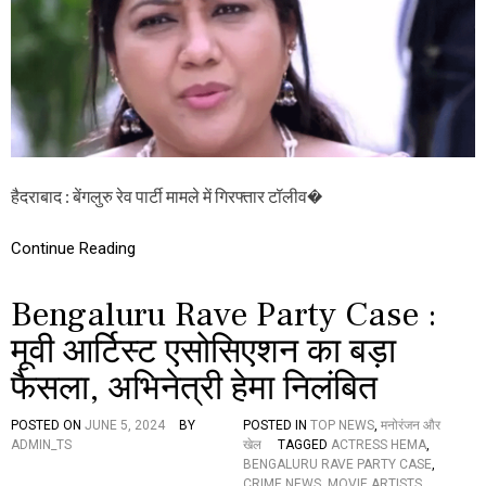
L
,
U
जे
R
ल
U
से
R
रि
A
हा
V
E
P
A
हैदराबाद : बेंगलुरु रेव पार्टी मामले में गिरफ्तार टॉलीव�
R
T
Y
Continue Reading
C
A
S
Bengaluru Rave Party Case :
E
:
मूवी आर्टिस्ट एसोसिएशन का बड़ा
अ
फैसला, अभिनेत्री हेमा निलंबित
भि
ने
त्री
POSTED ON
JUNE 5, 2024
BY
POSTED IN
TOP NEWS
,
मनोरंजन और
हे
ADMIN_TS
खेल
TAGGED
ACTRESS HEMA
,
मा
BENGALURU RAVE PARTY CASE
,
नि
CRIME NEWS
,
MOVIE ARTISTS