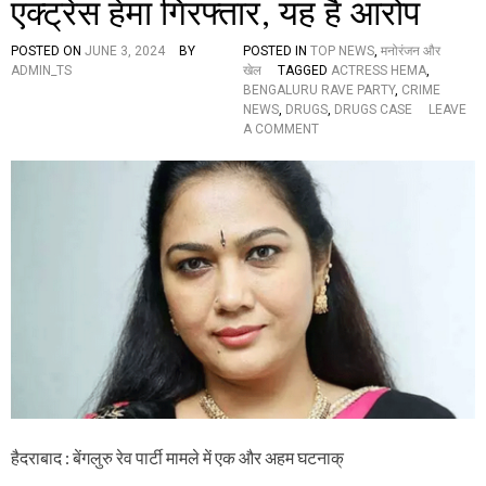
एक्ट्रेस हेमा गिरफ्तार, यह है आरोप
मू
वी
POSTED ON
JUNE 3, 2024
BY
POSTED IN
TOP NEWS
,
मनोरंजन और
आ
ADMIN_TS
खेल
TAGGED
ACTRESS HEMA
,
र्टि
BENGALURU RAVE PARTY
,
CRIME
स्ट
NEWS
,
DRUGS
,
DRUGS CASE
LEAVE
ए
O
A COMMENT
सो
N
सि
बें
ए
ग
श
लु
न
रु
का
रे
ब
व
ड़ा
पा
फै
र्टी
स
मा
ला
म
,
ले
अ
में
भि
टॉ
ने
ली
त्री
वु
हे
हैदराबाद : बेंगलुरु रेव पार्टी मामले में एक और अहम घटनाक्
ड
मा
ए