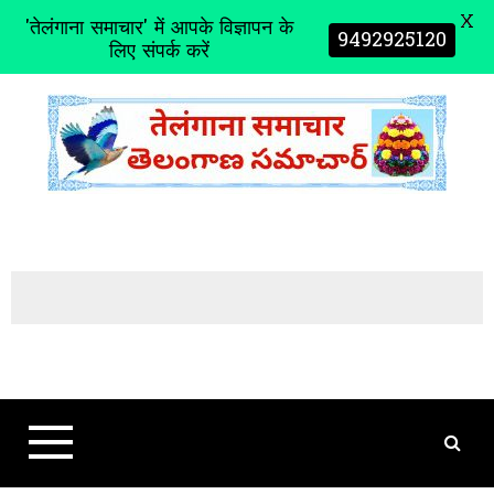
X
'तेलंगाना समाचार' में आपके विज्ञापन के
9492925120
लिए संपर्क करें
S
k
i
p
t
o
c
o
n
t
e
n
t