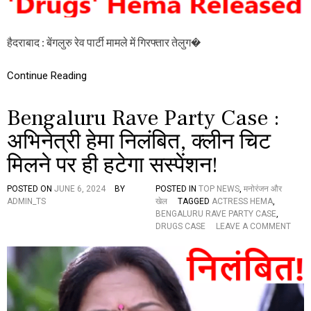
E
P
A
हैदराबाद : बेंगलुरु रेव पार्टी मामले में गिरफ्तार तेलुग�
R
T
Y
Continue Reading
C
A
S
Bengaluru Rave Party Case :
E
:
अभिनेत्री हेमा निलंबित, क्लीन चिट
अ
मिलने पर ही हटेगा सस्पेंशन!
भि
ने
त्री
POSTED ON
JUNE 6, 2024
BY
POSTED IN
TOP NEWS
,
मनोरंजन और
हे
ADMIN_TS
खेल
TAGGED
ACTRESS HEMA
,
मा
BENGALURU RAVE PARTY CASE
,
को
O
DRUGS CASE
LEAVE A COMMENT
स
N
श
B
र्त
E
ज
N
मा
G
न
A
त