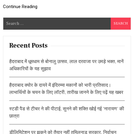
नि
क्ट्रे
लं
Continue Reading
स
बि
हे
त
मा
S
गि
e
र
a
फ्ता
र
r
Recent Posts
,
c
य
h
ह
हैदराबाद में धूमधाम से बोनालु उत्सव, लाल दरवाजा पर उमड़े भक्त, मानें
है
f
अधिकारियों के यह सुझाव
आ
o
रो
r
प
हैदराबाद क्योर के दायरे में इंदिरम्मा मकानों को भारी प्रतिसाद।
:
लाभार्थियों के चयन के लिए लॉटरी, तारीख जानने के लिए पढ़ें यह खबर
स्टडी पैड से टीचर ने की पीटाई, सुनने की शक्ति खोई गई ‘नारायण’ की
छात्रा
डीलिमिटेशन पर झुकने को तैयार नहीं तमिलनाडु सरकार, निर्वाचन