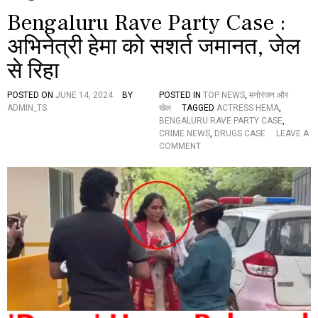
Bengaluru Rave Party Case :
अभिनेत्री हेमा को सशर्त जमानत, जेल
से रिहा
POSTED ON
JUNE 14, 2024
BY
POSTED IN
TOP NEWS
,
मनोरंजन और
ADMIN_TS
खेल
TAGGED
ACTRESS HEMA
,
BENGALURU RAVE PARTY CASE
,
CRIME NEWS
,
DRUGS CASE
LEAVE A
O
COMMENT
N
B
E
N
G
A
L
U
R
U
R
A
V