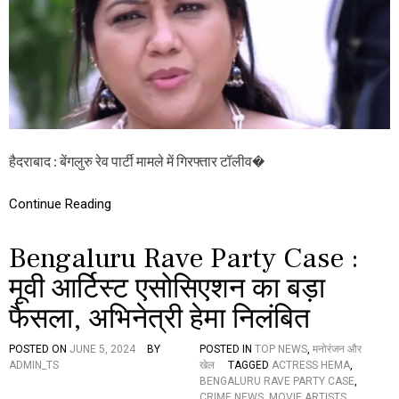
L
,
U
जे
R
ल
U
से
R
रि
A
हा
V
E
P
A
हैदराबाद : बेंगलुरु रेव पार्टी मामले में गिरफ्तार टॉलीव�
R
T
Y
Continue Reading
C
A
S
Bengaluru Rave Party Case :
E
:
मूवी आर्टिस्ट एसोसिएशन का बड़ा
अ
फैसला, अभिनेत्री हेमा निलंबित
भि
ने
त्री
POSTED ON
JUNE 5, 2024
BY
POSTED IN
TOP NEWS
,
मनोरंजन और
हे
ADMIN_TS
खेल
TAGGED
ACTRESS HEMA
,
मा
BENGALURU RAVE PARTY CASE
,
नि
CRIME NEWS
,
MOVIE ARTISTS