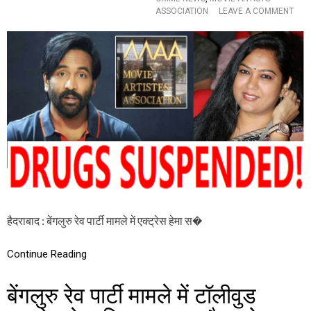
लं
O
ASSOCIATION
LEAVE A COMMENT
बि
N
त
B
,
E
क्ली
N
न
G
चि
A
ट
L
मि
U
ल
R
ने
U
प
R
र
A
ही
V
ह
E
टे
P
गा
A
स
हैदराबाद : बेंगलुरु रेव पार्टी मामले में एक्ट्रेस हेमा स�
R
स्पें
T
श
Y
Continue Reading
न
C
!
A
S
बेंगलुरु रेव पार्टी मामले में टॉलीवुड
E
: