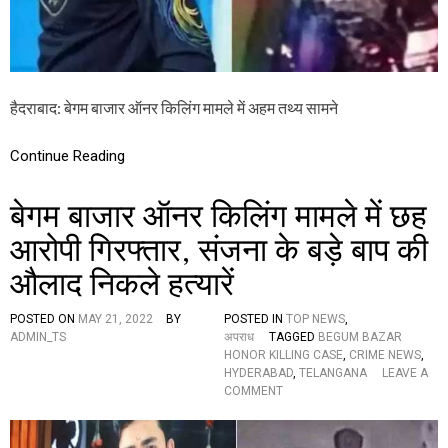
:
ह
त्या
की
रि
मां
हैदराबाद: बेगम बाजार ऑनर किलिंग मामले में अहम तथ्य सामने
ड
रि
पो
Continue Reading
र्ट
में
बेगम बाजार ऑनर किलिंग मामले में छह
ब
ड़ा
आरोपी गिरफ्तार, संजना के बड़े बाप की
खु
ला
औलाद निकले हत्यारें
सा
,
जा
POSTED ON
MAY 21, 2022
BY
POSTED IN
TOP NEWS
,
न
ADMIN_TS
अपराध
TAGGED
BEGUM BAZAR
क
HONOR KILLING CASE
,
CRIME NEWS
,
र
HYDERABAD
,
TELANGANA
LEAVE A
दं
O
COMMENT
ग
N
र
बे
ह
ग