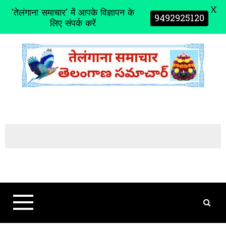
X
'तेलंगाना समाचार' में आपके विज्ञापन के
9492925120
लिए संपर्क करें
S
k
i
p
t
o
c
o
n
t
e
n
t