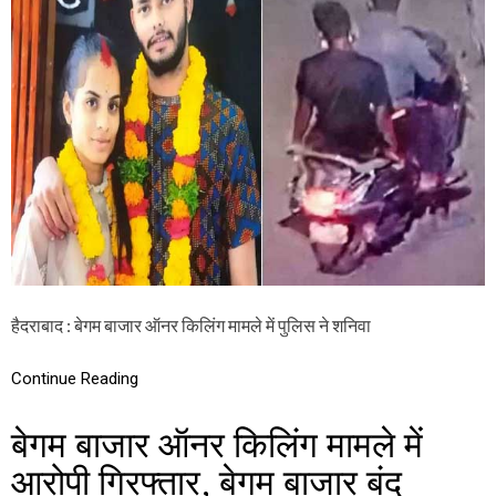
जा
म
एं
बा
गे
जा
आ
र
प
ऑ
न
र
कि
लिं
ग
मा
म
ले
में
छ
ह
हैदराबाद : बेगम बाजार ऑनर किलिंग मामले में पुलिस ने शनिवा
आ
रो
पी
Continue Reading
गि
र
बेगम बाजार ऑनर किलिंग मामले में
फ्ता
र
आरोपी गिरफ्तार, बेगम बाजार बंद
,
सं