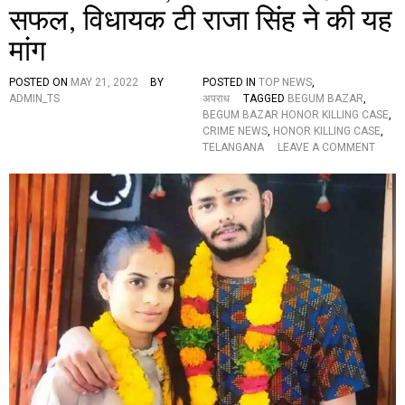
सफल, विधायक टी राजा सिंह ने की यह
ज
ना
मांग
के
ब
ड़े
POSTED ON
MAY 21, 2022
BY
POSTED IN
TOP NEWS
,
बा
ADMIN_TS
अपराध
TAGGED
BEGUM BAZAR
,
प
BEGUM BAZAR HONOR KILLING CASE
,
की
CRIME NEWS
,
HONOR KILLING CASE
,
औ
O
TELANGANA
LEAVE A COMMENT
ला
N
द
बे
नि
ग
क
म
ले
बा
ह
जा
त्या
र
रें
ऑ
न
र
कि
लिं
ग
मा
म