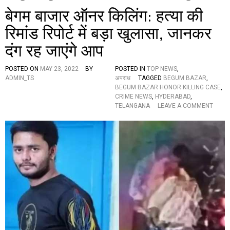
बेगम बाजार ऑनर किलिंग: हत्या की
रिमांड रिपोर्ट में बड़ा खुलासा, जानकर
दंग रह जाएंगे आप
POSTED ON
MAY 23, 2022
BY
POSTED IN
TOP NEWS
,
ADMIN_TS
अपराध
TAGGED
BEGUM BAZAR
,
BEGUM BAZAR HONOR KILLING CASE
,
CRIME NEWS
,
HYDERABAD
,
O
TELANGANA
LEAVE A COMMENT
N
बे
ग
म
बा
जा
र
ऑ
न
र
कि
लिं
ग