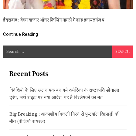
ले
में
आ
रो
हैदराबाद : बेगम बाजार ऑनर किलिंग मामले में शाह इनायतगंज प
पी
गि
र
Continue Reading
फ्ता
र
S
,
बे
e
ग
a
म
r
बा
Recent Posts
जा
c
र
h
बं
विदेशियों के लिए खलनायक बन गये अमेरिका के राष्ट्रपति डोनाल्ड
f
द
ट्रंप, ‘बर्थ राइट’ पर नया आदेश, यह है विश्लेषकों का मत
स
o
फ
r
ल
Big Breaking : आकाशीय बिजली गिरने से फुटबॉल खिलाड़ी की
:
,
मौत (वीडियो वायरल)
वि
धा
य