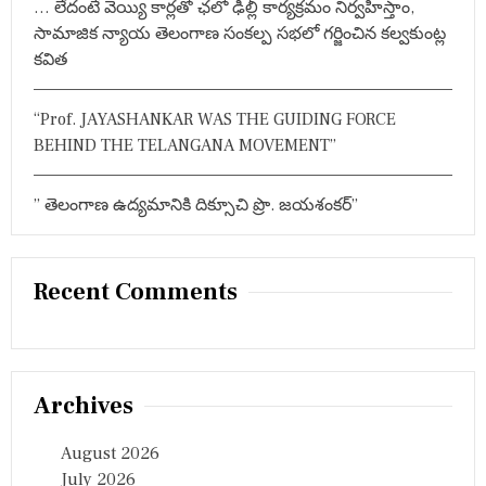
क
… లేదంటే వెయ్యి కార్లతో ఛలో ఢిల్లీ కార్యక్రమం నిర్వహిస్తాం,
टी
సామాజిక న్యాయ తెలంగాణ సంకల్ప సభలో గర్జించిన కల్వకుంట్ల
रा
కవిత
जा
सिं
ह
“Prof. JAYASHANKAR WAS THE GUIDING FORCE
ने
की
BEHIND THE TELANGANA MOVEMENT”
य
ह
मां
” తెలంగాణ ఉద్యమానికి దిక్సూచి ప్రొ. జయశంకర్”
ग
Recent Comments
Archives
August 2026
July 2026