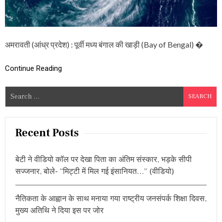
वा
त
,
ट्रे
नें
अमरावती (आंध्र प्रदेश) : पूर्वी मध्य बंगाल की खाड़ी (Bay of Bengal) �
र
द्द
,
Continue Reading
बि
ज
S
ली
गि
e
र
a
ने
r
से
Recent Posts
3
c
की
h
मौ
बेटी ने वीडियो कॉल पर देखा पिता का अंतिम संस्कार, भड़के सीपी
f
त
सज्जनार, बोले- “मिट्टी में मिल गई इंसानियत…” (वीडियो)
,
o
मा
r
र्के
नैतिकता के आह्वान के साथ मनाया गया राष्ट्रीय जनसंपर्क शिक्षा दिवस,
:
ट
मुख्य अतिथि ने दिया इस पर जोर
या
र्ड