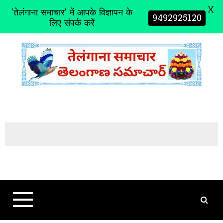
X
'तेलंगाना समाचार' में आपके विज्ञापन के
9492925120
लिए संपर्क करें
S
k
i
p
t
o
c
o
n
t
e
n
t