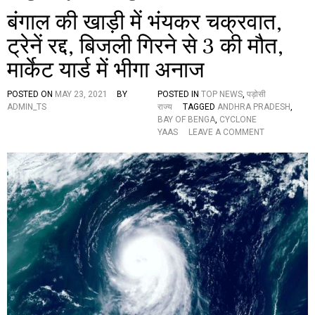
बंगाल की खाड़ी में भंयकर चक्रवात,
ट्रेनें रद्द, बिजली गिरने से 3 की मौत,
मार्केट यार्ड में भीगा अनाज
POSTED ON
MAY 23, 2021
BY
POSTED IN
TOP NEWS
,
पड़ोसी
ADMIN_TS
राज्य
TAGGED
ANDHRA PRADESH
,
BAY OF BENGA
,
CYCLONE
O
YAAS
LEAVE A COMMENT
N
बं
गा
ल
की
खा
ड़ी
में
भं
य
क
र
च
क्र