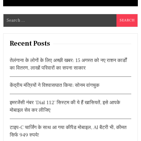
S
e
a
r
Recent Posts
c
h
तेलंगाना के लोगों के लिए अच्छी खबर: 15 अगस्त को नए राशन कार्डों
f
का वितरण, लाखों परिवारों का सपना साकार
o
r
केंद्रीय मंत्रियों ने विश्वासघात किया: सोनम वांगचुक
:
इमरजेंसी नंबर ‘Dial 112’ सिस्टम की ये हैं खासियतें, इसे आपके
मोबाइल सेव कर लीजिए
टाइप-C चार्जिंग के साथ आ गया कीपैड मोबाइल, AI बैटरी भी, कीमत
सिर्फ 949 रुपये!