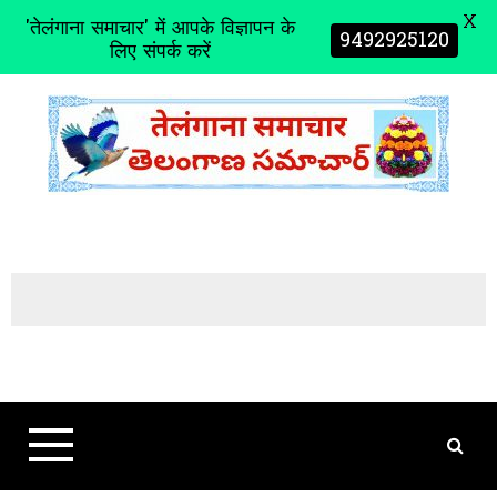
X
'तेलंगाना समाचार' में आपके विज्ञापन के
9492925120
लिए संपर्क करें
S
k
i
p
t
o
c
o
n
t
e
n
t