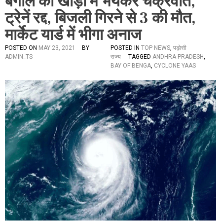
बंगाल की खाड़ी में भंयकर चक्रवात,
ट्रेनें रद्द, बिजली गिरने से 3 की मौत,
मार्केट यार्ड में भीगा अनाज
POSTED ON
MAY 23, 2021
BY
POSTED IN
TOP NEWS
,
पड़ोसी
ADMIN_TS
राज्य
TAGGED
ANDHRA PRADESH
,
BAY OF BENGA
,
CYCLONE YAAS