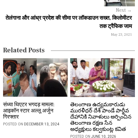
a
Next
→
v
तेलंगाना और आंध्र प्रदेश की सीमा पर लॉकडाउन सख्त, किलोमीटर
i
तक ट्रैफिक जाम
May 23, 2021
g
a
Related Posts
t
i
o
n
संध्या थिएटर भगदड़ मामला:
తెలంగాణ ఉద్యమకారుడు
आइकॉन स्टार अल्लू अर्जुन
మురళీధర్ దేశ్ పాండే పార్థీవ
गिरफ्तार
దేహానికి నివాళులు అర్పించిన
తెలంగాణ రక్షణ సేన
POSTED ON
DECEMBER 13, 2024
అధ్యక్షులు కల్వకుంట్ల కవిత
POSTED ON
JUNE 10, 2026