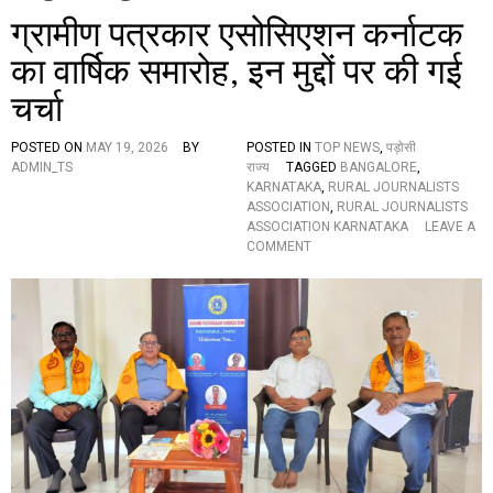
ग्रामीण पत्रकार एसोसिएशन कर्नाटक
का वार्षिक समारोह, इन मुद्दों पर की गई
चर्चा
POSTED ON
MAY 19, 2026
BY
POSTED IN
TOP NEWS
,
पड़ोसी
ADMIN_TS
राज्य
TAGGED
BANGALORE
,
KARNATAKA
,
RURAL JOURNALISTS
ASSOCIATION
,
RURAL JOURNALISTS
ASSOCIATION KARNATAKA
LEAVE A
O
COMMENT
N
ग्रा
मी
ण
प
त्र
का
र
ए
सो
सि
ए