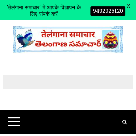
X
'तेलंगाना समाचार' में आपके विज्ञापन के
9492925120
लिए संपर्क करें
S
k
i
p
t
o
c
o
n
t
e
n
t