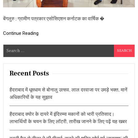
श
न
क
बेंगलुरु : ग्रामीण पत्रकार एसोसिएशन कर्नाटक का वार्षिक �
र्ना
ट
क
Continue Reading
का
वा
S
र्षि
क
e
स
a
मा
r
रो
Recent Posts
ह
c
,
h
इ
हैदराबाद में धूमधाम से बोनालु उत्सव, लाल दरवाजा पर उमड़े भक्त, मानें
f
न
अधिकारियों के यह सुझाव
मु
o
द्दों
r
प
हैदराबाद क्योर के दायरे में इंदिरम्मा मकानों को भारी प्रतिसाद।
:
र
की
लाभार्थियों के चयन के लिए लॉटरी, तारीख जानने के लिए पढ़ें यह खबर
ग
ई
च