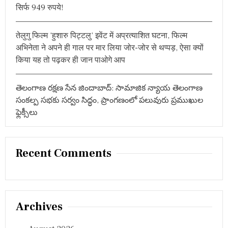
पो
सिर्फ 949 रुपये!
र्ट
का
है
तेलुगु फिल्म ‘हुशारु पिट्टलु’ इवेंट में अप्रत्याशित घटना, फिल्म
इं
अभिनेता ने अपने ही गाल पर मार लिया जोर-जोर से थप्पड़, ऐसा क्यों
त
किया यह तो पढ़कर ही जान पाओगे आप
जा
र
తెలంగాణ రక్షణ సేన జిందాబాద్: సామాజిక న్యాయ తెలంగాణ
సంకల్ప సభకు సర్వం సిద్ధం, ప్రాంగణంలో పలువురు ప్రముఖుల
ఫ్లెక్సీలు
Recent Comments
Archives