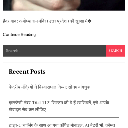
ना
त
ज
वा
हैदराबाद : अयोध्या राम मंदिर (उत्तर प्रदेश ) की सुरक्षा मे�
न
की
गो
Continue Reading
ली
ल
S
ग
ने
e
से
a
मौ
r
त
Recent Posts
,
c
इ
h
स
केंद्रीय मंत्रियों ने विश्वासघात किया: सोनम वांगचुक
f
लि
ए
o
पो
इमरजेंसी नंबर ‘Dial 112’ सिस्टम की ये हैं खासियतें, इसे आपके
r
स्ट
मोबाइल सेव कर लीजिए
:
मा
र्ट
म
टाइप-C चार्जिंग के साथ आ गया कीपैड मोबाइल, AI बैटरी भी, कीमत
रि