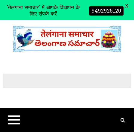
X
'तेलंगाना समाचार' में आपके विज्ञापन के
9492925120
लिए संपर्क करें
S
k
i
p
t
o
c
o
n
t
e
n
t