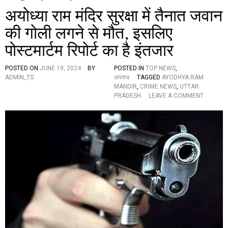
अयोध्या राम मंदिर सुरक्षा में तैनात जवान
की गोली लगने से मौत, इसलिए
पोस्टमार्टम रिपोर्ट का है इंतजार
POSTED ON
JUNE 19, 2024
BY
POSTED IN
TOP NEWS
,
ADMIN_TS
अपराध
TAGGED
AYODHYA RAM
MANDIR
,
CRIME NEWS
,
UTTAR
O
PRADESH
LEAVE A COMMENT
N
अ
यो
ध्या
रा
म
मं
दि
र
सु
र
क्षा
में
तै