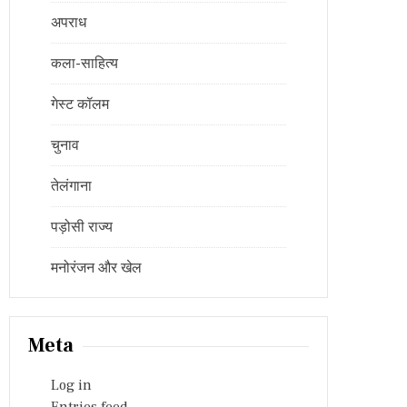
अपराध
कला-साहित्य
गेस्ट कॉलम
चुनाव
तेलंगाना
पड़ोसी राज्य
मनोरंजन और खेल
Meta
Log in