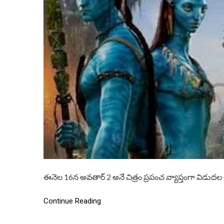
ఈనెల 16న అవతార్ 2 అనే చిత్రం ప్రపంచ వ్యాప్తంగా విడు
Continue Reading