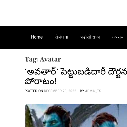
Home
तेलंगाना
पड़ोसी राज्य
अपराध
Tag:
Avatar
‘అవతార్’ పెట్టుబడిదారీ దౌర్జ
పోరాటం!
POSTED ON
DECEMBER 20, 2022
BY
ADMIN_TS