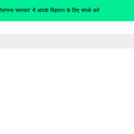
तेलंगाना समाचार' में आपके विज्ञापन के लिए संपर्क करें