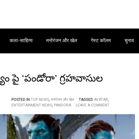
कला-साहित्य
मनोरंजन और खेल
गेस्ट कॉलम
चुनाव
న్యం పై ‘పండోరా’ గ్రహవాసుల
POSTED IN
TOP NEWS
,
मनोरंजन और खेल
TAGGED
AVATAR
,
O
ENTERTAINMENT NEWS
,
PANDORA
LEAVE A COMMENT
N
‘
అ
వ
తా
ర్