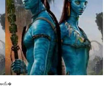
’
పె
ట్టు
బ
డి
దా
రీ
దౌ
ర్జ
న్యం
పై
‘
పం
డో
రా
’
గ్ర
హ
వా
దల అయ్�
సు
ల
పో
రా
టం