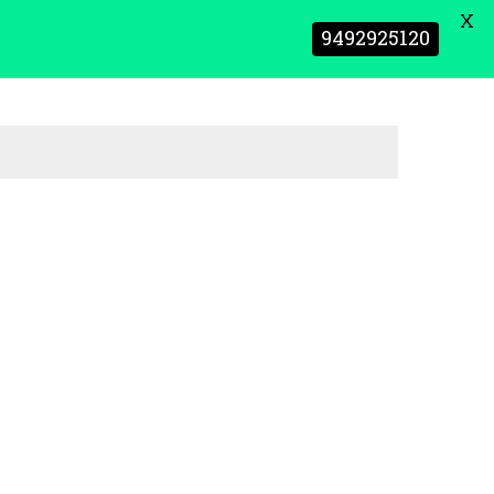
X
9492925120