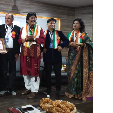
हि
त्य
का
र
प्र
दी
प
दे
वी
श
र
ण
भ
ट्ट
की
पु
स्त
क
‘
अ
स
लि
य
त