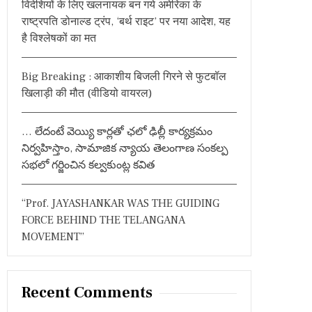
विदेशियों के लिए खलनायक बन गये अमेरिका के
:
राष्ट्रपति डोनाल्ड ट्रंप, ‘बर्थ राइट’ पर नया आदेश, यह
है विश्लेषकों का मत
Big Breaking : आकाशीय बिजली गिरने से फुटबॉल
खिलाड़ी की मौत (वीडियो वायरल)
… లేదంటే వెయ్యి కార్లతో ఛలో ఢిల్లీ కార్యక్రమం
నిర్వహిస్తాం, సామాజిక న్యాయ తెలంగాణ సంకల్ప
సభలో గర్జించిన కల్వకుంట్ల కవిత
“Prof. JAYASHANKAR WAS THE GUIDING
FORCE BEHIND THE TELANGANA
MOVEMENT”
Recent Comments