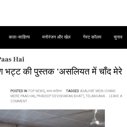
कला-साहित्य
मनोरंजन और खेल
गेस्ट कॉलम
चुनाव
Paas Hai
ण भट्ट की पुस्तक ‘असलियत में चाँद मेरे
POSTED IN
TOP NEWS
,
कला-साहित्य
TAGGED
ASALIYAT MEIN CHAND
MERE PAAS HAI
,
PRADEEP DEVISHARAN BHATT
,
TELANGANA
LEAVE A
O
COMMENT
N
व
रि
ष्ठ
सा