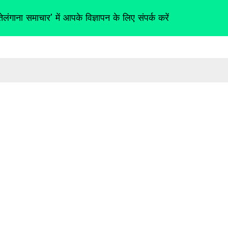
तेलंगाना समाचार' में आपके विज्ञापन के लिए संपर्क करें