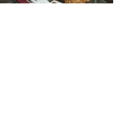
में
चाँ
द
मे
रे
पा
स
है
’
का
लो
का
र्प
ण