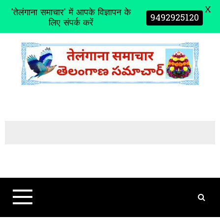
X
'तेलंगाना समाचार' में आपके विज्ञापन के
9492925120
लिए संपर्क करें
S
k
i
p
t
o
c
o
n
t
e
n
t