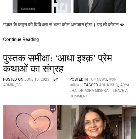
म
औ
र
सं
ग़ज़ल के कहन की विविधता से भला कौन अनजान होगा। यह तो कोमल �
गी
त
के
Continue Reading
लि
ए
लि
पुस्तक समीक्षा: ‘आधा इश्क़’ प्रेम
ए
अ
कथाओं का संग्रह
न
व
POSTED ON
JUNE 15, 2023
BY
POSTED IN
TOP NEWS
,
कला-
र
ADMIN_TS
साहित्य
TAGGED
ADHA ISHQ
,
ARYA
त
JHA
,
DR ASHA MISHRA
LEAVE A
त
O
COMMENT
प
N
स्या
पु
का
स्त
जी
क
वं
स
त
मी
द
क्षा
स्ता