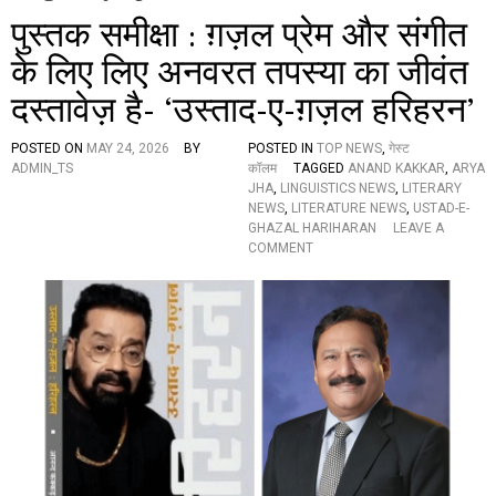
पुस्तक समीक्षा : ग़ज़ल प्रेम और संगीत
के लिए लिए अनवरत तपस्या का जीवंत
दस्तावेज़ है- ‘उस्ताद-ए-ग़ज़ल हरिहरन’
POSTED ON
MAY 24, 2026
BY
POSTED IN
TOP NEWS
,
गेस्ट
ADMIN_TS
कॉलम
TAGGED
ANAND KAKKAR
,
ARYA
JHA
,
LINGUISTICS NEWS
,
LITERARY
NEWS
,
LITERATURE NEWS
,
USTAD-E-
GHAZAL HARIHARAN
LEAVE A
O
COMMENT
N
पु
स्त
क
स
मी
क्षा
:
ग़
ज़
ल
प्रे