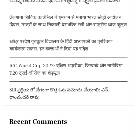
ఆవిష్కరించిన పీసీసీ ప్రధాన కార్యదర్శి కొప్పుల ప్రవీణ్ కుమార్
o
r
तेलंगाना सिविक काउंसिल ने धूमधाम से मनाया भारत छोड़ो आंदोलन
:
दिवस, छात्रों के साथ निकाली देशभक्ति रैली और राष्ट्रीय ध्वज जुलूस
आंध्र प्रदेश गुरुकुल विद्यालय के हिंदी अध्यापकों का प्रशिक्षण
कार्यक्रम सफल, इन वक्ताओं ने दिया यह संदेश
ICC World Cup 2027: दक्षिण अफ्रीका, जिम्बाब्वे और नामीबिया
T20 ट्राई-सीरीज़ का शेड्यूल
SIR ప్రక్రియలో వేగంగా కొత్త ఓట్ల నమోదు చేయాలి: ఎన్.
రాంచందర్ రావు
Recent Comments