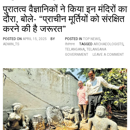
पुरातत्व वैज्ञानिकों ने किया इन मंदिरों का
दौरा, बोले- “प्राचीन मूर्तियों को संरक्षित
करने की है जरूरत”
POSTED ON
APRIL 15, 2025
BY
POSTED IN
TOP NEWS
,
ADMIN_TS
तेलंगाना
TAGGED
ARCHAEOLOGISTS
,
TELANGANA
,
TELANGANA
GOVERNMENT
LEAVE A COMMENT
O
N
पु
रा
त
त्व
वै
ज्ञा
नि
कों
ने
कि
या
इ