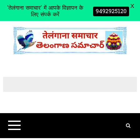
X
'तेलंगाना समाचार' में आपके विज्ञापन के
9492925120
लिए संपर्क करें
S
k
i
p
t
o
c
o
n
t
e
n
t