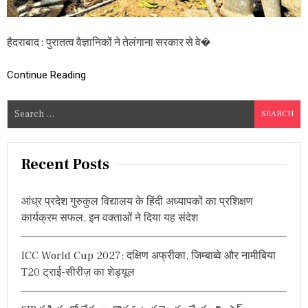
न
मं
दि
हैदराबाद : पुरातत्व वैज्ञानिकों ने तेलंगाना सरकार से वे�
रों
का
दौ
Continue Reading
रा
,
बो
S
ले
e
-
a
“
प्रा
r
Recent Posts
ची
c
न
h
मू
आंध्र प्रदेश गुरुकुल विद्यालय के हिंदी अध्यापकों का प्रशिक्षण
र्ति
f
कार्यक्रम सफल, इन वक्ताओं ने दिया यह संदेश
यों
o
को
r
सं
ICC World Cup 2027: दक्षिण अफ्रीका, जिम्बाब्वे और नामीबिया
र
:
क्षि
T20 ट्राई-सीरीज़ का शेड्यूल
त
क
र