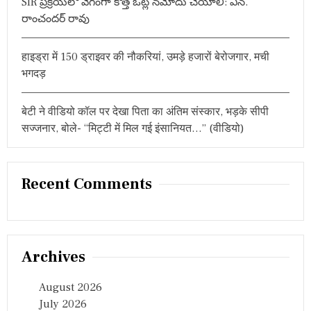
SIR ప్రక్రియలో వేగంగా కొత్త ఓట్ల నమోదు చేయాలి: ఎన్.
ने
రాంచందర్ రావు
की
है
ज
हाइड्रा में 150 ड्राइवर की नौकरियां, उमड़े हजारों बेरोजगार, मची
रू
र
भगदड़
त
”
बेटी ने वीडियो कॉल पर देखा पिता का अंतिम संस्कार, भड़के सीपी
सज्जनार, बोले- “मिट्टी में मिल गई इंसानियत…” (वीडियो)
Recent Comments
Archives
August 2026
July 2026