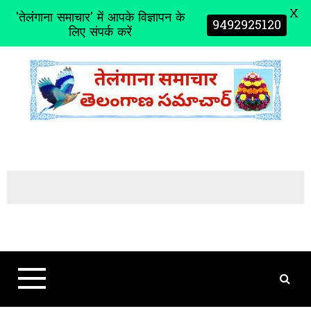
X
'तेलंगाना समाचार' में आपके विज्ञापन के
9492925120
लिए संपर्क करें
S
k
i
p
t
o
c
o
n
t
e
n
t