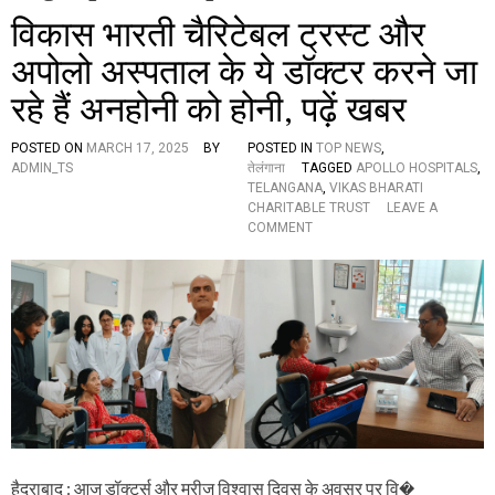
विकास भारती चैरिटेबल ट्रस्ट और
अपोलो अस्पताल के ये डॉक्टर करने जा
रहे हैं अनहोनी को होनी, पढ़ें खबर
POSTED ON
MARCH 17, 2025
BY
POSTED IN
TOP NEWS
,
ADMIN_TS
तेलंगाना
TAGGED
APOLLO HOSPITALS
,
TELANGANA
,
VIKAS BHARATI
CHARITABLE TRUST
LEAVE A
O
COMMENT
N
वि
का
स
भा
र
ती
चै
रि
टे
ब
ल
ट्र
हैदराबाद : आज डॉक्टर्स और मरीज विश्वास दिवस के अवसर पर वि�