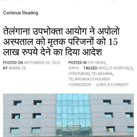
स्ट
औ
Continue Reading
र
अ
पो
तेलंगाना उपभोक्ता आयोग ने अपोलो
लो
अ
अस्पताल को मृतक परिजनों को 15
स्प
ता
लाख रुपये देने का दिया आदेश
ल
के
POSTED ON
SEPTEMBER 25, 2022
POSTED IN
TOP NEWS
,
ये
BY
ADMIN_TS
तेलंगाना
TAGGED
APOLLO HOSPITALS
,
डॉ
HYDERABAD
,
TELANGANA
,
क्ट
TELANGANA CONSUMER
र
O
COMMISSION
LEAVE A COMMENT
क
N
र
ते
ने
लं
जा
गा
र
ना
हे
उ
हैं
प
अ
भो
न
क्ता
हो