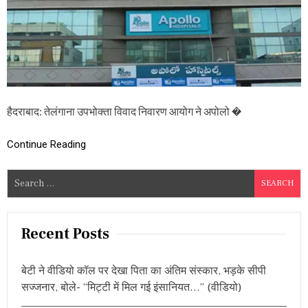
आ
नी
यो
को
ग
हो
ने
नी
अ
,
पो
प
लो
ढ़ें
अ
ख
स्प
ब
हैदराबाद: तेलंगाना उपभोक्ता विवाद निवारण आयोग ने अपोलो �
ता
र
ल
को
Continue Reading
मृ
त
S
क
प
e
रि
a
ज
r
नों
Recent Posts
को
c
1
h
5
बेटी ने वीडियो कॉल पर देखा पिता का अंतिम संस्कार, भड़के सीपी
f
ला
सज्जनार, बोले- “मिट्टी में मिल गई इंसानियत…” (वीडियो)
ख
o
रु