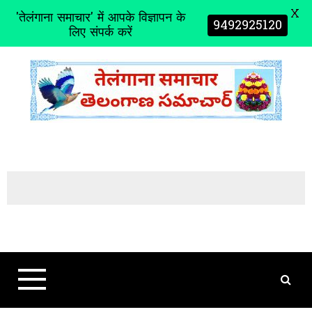
X
'तेलंगाना समाचार' में आपके विज्ञापन के
9492925120
लिए संपर्क करें
S
k
i
p
t
o
c
o
n
t
e
n
t