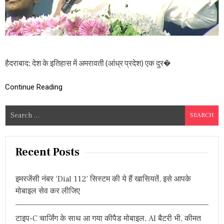
दे
श
के
इ
ति
हा
स
हैदराबाद: देश के इतिहास में अमरावती (आंध्र प्रदेश) एक दुर�
की
दु
र्ल
Continue Reading
भ
घ
S
ट
e
ना
,
a
आं
r
Recent Posts
ध्र
c
प्र
दे
h
श
इमरजेंसी नंबर ‘Dial 112’ सिस्टम की ये हैं खासियतें, इसे आपके
f
में
मोबाइल सेव कर लीजिए
o
हु
आ
r
भ
टाइप-C चार्जिंग के साथ आ गया कीपैड मोबाइल, AI बैटरी भी, कीमत
:
व्य