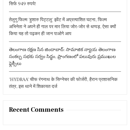
सिर्फ 949 रुपये!
‘
प
ट्टा
तेलुगु फिल्म ‘हुशारु पिट्टलु’ इवेंट में अप्रत्याशित घटना, फिल्म
’
अ
अभिनेता ने अपने ही गाल पर मार लिया जोर-जोर से थप्पड़, ऐसा क्यों
भि
किया यह तो पढ़कर ही जान पाओगे आप
षे
क
म
తెలంగాణ రక్షణ సేన జిందాబాద్: సామాజిక న్యాయ తెలంగాణ
సంకల్ప సభకు సర్వం సిద్ధం, ప్రాంగణంలో పలువురు ప్రముఖుల
ఫ్లెక్సీలు
‘HYDRAA’ चीफ रंगनाथ के सिग्नेचर की फोर्जरी, हैरान प्रशासनिक
तंत्र, इस थाने में शिकायत दर्ज
Recent Comments