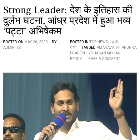
Strong Leader: देश के इतिहास की
दुर्लभ घटना, आंध्र प्रदेश में हुआ भव्य
‘पट्टा’ अभिषेकम
POSTED ON
MAY 26, 2023
BY
POSTED IN
TOP NEWS
,
पड़ोसी
ADMIN_TS
राज्य
TAGGED
AMARAVATHI
,
ANDHRA
PRADESH
,
YS JAGAN MOHAN
O
REDDY
LEAVE A COMMENT
N
S
T
R
O
N
G
L
E
A
D
E
R
: