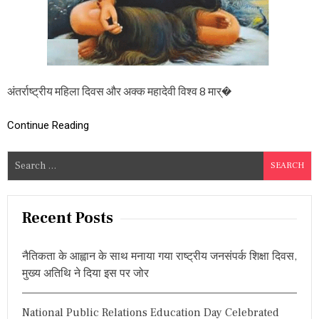
वि
शे
ष
:
‘
मैं
मि
अंतर्राष्ट्रीय महिला दिवस और अक्क महादेवी विश्व 8 मार्�
ल
ना
चा
Continue Reading
ह
ती
S
हूँ
e
,
मे
a
रे
r
Recent Posts
भी
c
त
र
h
के
नैतिकता के आह्वान के साथ मनाया गया राष्ट्रीय जनसंपर्क शिक्षा दिवस,
f
पु
मुख्य अतिथि ने दिया इस पर जोर
o
रु
ष
r
से
National Public Relations Education Day Celebrated
:
’