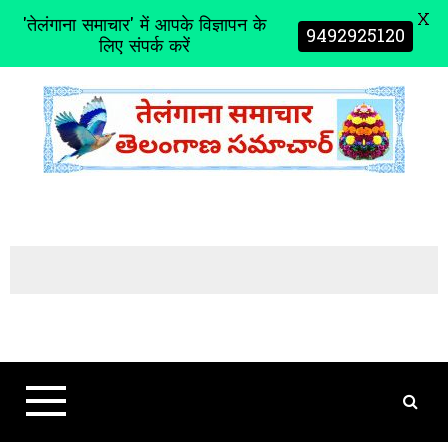
X
'तेलंगाना समाचार' में आपके विज्ञापन के
9492925120
लिए संपर्क करें
S
k
i
p
t
o
c
o
n
t
e
n
t