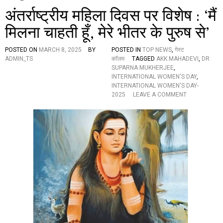
अंतर्राष्ट्रीय महिला दिवस पर विशेष : ‘मैं
मिलना चाहती हूँ, मेरे भीतर के पुरुष से’
POSTED ON
MARCH 8, 2025
BY
POSTED IN
TOP NEWS
,
गेस्ट
ADMIN_TS
कॉलम
TAGGED
AKK MAHADEVI
,
DR
SUPARNA MUKHERJEE
,
INTERNATIONAL WOMEN'S DAY
,
INTERNATIONAL WOMEN'S DAY-
O
2025
LEAVE A COMMENT
N
अं
त
र्रा
ष्ट्री
य
म
हि
ला
दि
व
स
प
र