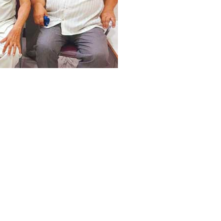
र
भा
आ
यो
जि
त
,
लि
ये
ग
ये
ये
ब
ड़े
फै
स
लें