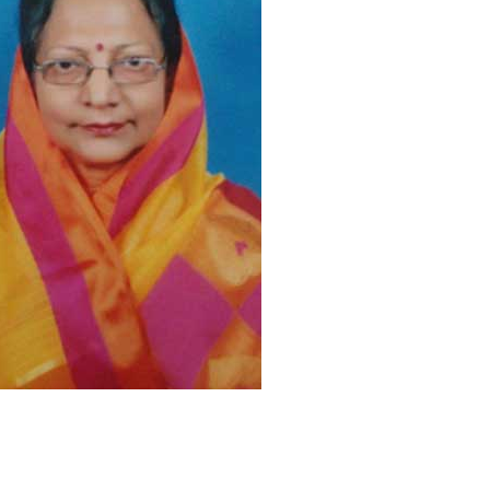
आ
नं
द
ऋ
षि
सा
हि
त्य
पु
र
स्का
र
औ
र
ते
ज
रा
ज
जै
न
से
वा
अ
वा