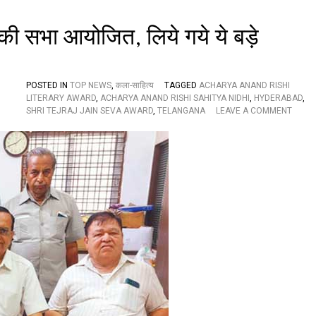
र्ड
स
मा
की सभा आयोजित, लिये गये ये बड़े
रो
ह
3
1
POSTED IN
TOP NEWS
,
कला-साहित्य
TAGGED
ACHARYA ANAND RISHI
जु
LITERARY AWARD
,
ACHARYA ANAND RISHI SAHITYA NIDHI
,
HYDERABAD
,
ला
O
SHRI TEJRAJ JAIN SEVA AWARD
,
TELANGANA
LEAVE A COMMENT
ई
N
को
आ
,
चा
क
र्य
ब
आ
,
नं
क
द
हां
ऋ
औ
षि
र
सा
कि
हि
से
त्य
प
नि
ढ़ें
धि
ख
की
ब
स