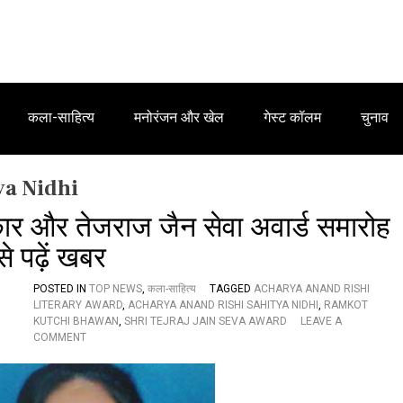
कला-साहित्य
मनोरंजन और खेल
गेस्ट कॉलम
चुनाव
ya Nidhi
कार और तेजराज जैन सेवा अवार्ड समारोह
 पढ़ें खबर
POSTED IN
TOP NEWS
,
कला-साहित्य
TAGGED
ACHARYA ANAND RISHI
LITERARY AWARD
,
ACHARYA ANAND RISHI SAHITYA NIDHI
,
RAMKOT
KUTCHI BHAWAN
,
SHRI TEJRAJ JAIN SEVA AWARD
LEAVE A
O
COMMENT
N
आ
चा
र्य