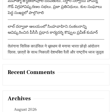
మహాత్మా జ్యోతిబాపూలే దంపతులు, సర్దార్ సర్వాయి పాపన్న
खा
గౌడ్ విగ్రహావిష్కరణల సభలు, ప్రజా ప్రతినిధులు, కుల సంఘాలు
स
పెద్ద సంఖ్యలో పాల్గొనాలి
లాల్ దర్వాజా ఆలయంలో సింహవాహిని సంకలనాన్ని
ఆవిష్కరించిన పీసీసీ ప్రధాన కార్యదర్శి కొప్పుల ప్రవీణ్ కుమార్
तेलंगाना सिविक काउंसिल ने धूमधाम से मनाया भारत छोड़ो आंदोलन
दिवस, छात्रों के साथ निकाली देशभक्ति रैली और राष्ट्रीय ध्वज जुलूस
Recent Comments
Archives
August 2026