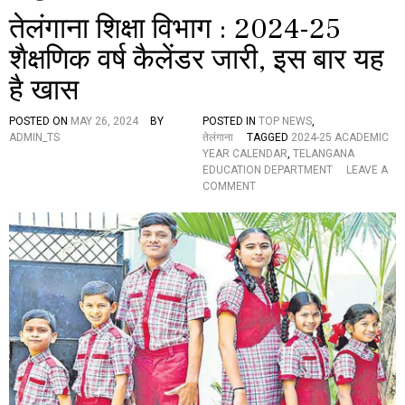
तेलंगाना शिक्षा विभाग : 2024-25
शैक्षणिक वर्ष कैलेंडर जारी, इस बार यह
है खास
POSTED ON
MAY 26, 2024
BY
POSTED IN
TOP NEWS
,
ADMIN_TS
तेलंगाना
TAGGED
2024-25 ACADEMIC
YEAR CALENDAR
,
TELANGANA
EDUCATION DEPARTMENT
LEAVE A
O
COMMENT
N
ते
लं
गा
ना
शि
क्षा
वि
भा
ग
:
2
0