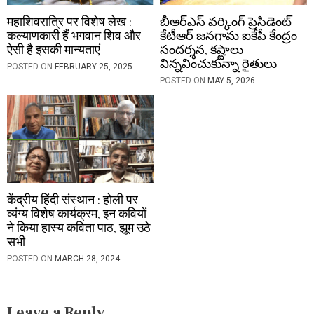
महाशिवरात्रि पर विशेष लेख :
బీఆర్ఎస్ వర్కింగ్ ప్రెసిడెంట్
कल्याणकारी हैं भगवान शिव और
కేటీఆర్ జనగామ ఐకేపీ కేంద్రం
ऐसी है इसकी मान्यताएं
సందర్శన, కష్టాలు
విన్నవించుకున్నా రైతులు
POSTED ON
FEBRUARY 25, 2025
POSTED ON
MAY 5, 2026
केंद्रीय हिंदी संस्थान : होली पर
व्यंग्य विशेष कार्यक्रम, इन कवियों
ने किया हास्य कविता पाठ, झूम उठे
सभी
POSTED ON
MARCH 28, 2024
Leave a Reply