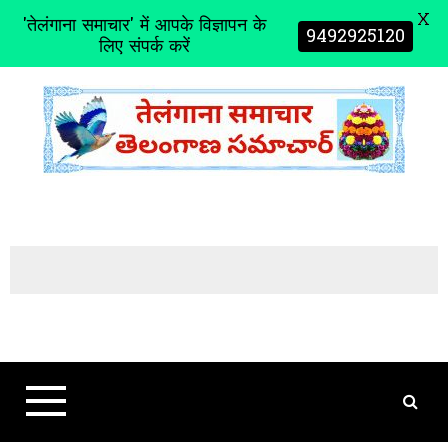
X
'तेलंगाना समाचार' में आपके विज्ञापन के
9492925120
लिए संपर्क करें
S
k
i
p
t
o
c
o
n
t
e
n
t