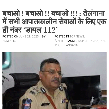
बचाओ ! बचाओ !! बचाओ !!! : तेलंगाना
में सभी आपातकालीन सेवाओं के लिए एक
ही नंबर ‘डायल 112’
POSTED ON
JUNE 21, 2025
BY
POSTED IN
TOP NEWS
,
ADMIN_TS
तेलंगाना
TAGGED
DGP JITENDRA
,
DIAL
112
,
TELANGANA