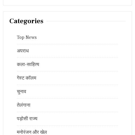
Categories
Top News
अपराध
कला-साहित्य
गेस्ट कॉलम
चुनाव
तेलंगाना
पड़ोसी राज्य
मनोरंजन और खेल