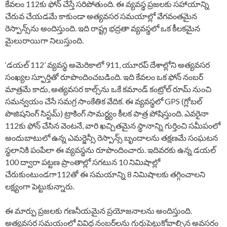
కేవలం 112కు ఫోన్ చేస్తే సరిపోతుంది. ఈ వ్యవస్థ ప్రజలకు సహాయాన్ని
చేరువ చేయడమే కాకుండా అత్యవసర సమయాల్లో వేగవంతమైన
రెస్పాన్స్‌ను అందిస్తుంది. ఇది రాష్ట్ర భద్రతా వ్యవస్థలో ఒక కీలకమైన
మైలురాయిగా నిలుస్తుంది.
‘డయల్ 112’ వ్యవస్థ అమెరికాలో 911, యూరప్ దేశాల్లోని అత్యవసర
సంఖ్యల స్ఫూర్తితో రూపొందించబడింది. ఇది కేవలం ఒక ఫోన్ నంబర్
మాత్రమే కాదు, అత్యవసర కాల్స్‌ను ఒకే కమాండ్ కంట్రోల్ రూమ్ నుంచి
సమన్వయం చేసే సమగ్ర సాంకేతిక వేదిక. ఈ వ్యవస్థలో GPS (గ్లోబల్
పొజిషనింగ్ సిస్టమ్) ట్రాకింగ్ సామర్థ్యం కీలక పాత్ర పోషిస్తుంది. ఎవరైనా
112కు ఫోన్ చేసిన వెంటనే, వారి ఖచ్చితమైన స్థానాన్ని గుర్తించి సమీపంలో
అందుబాటులో ఉన్న ఎమర్జెన్సీ రెస్పాన్స్ బృందాలను తక్షణమే సంఘటన
స్థలానికి పంపేలా ఈ వ్యవస్థను రూపొందించారు. ఇదివరకు ఉన్న డయల్
100 ద్వారా పట్టణ ప్రాంతాల్లో సగటున 10 నిమిషాల్లో
చేరుకుంటుండగా112తో ఈ సమయాన్ని 8 నిమిషాలకు తగ్గించాలని
లక్ష్యంగా పెట్టుకున్నారు.
ఈ మార్పు ప్రజలకు గణనీయమైన ప్రయోజనాలను అందిస్తుంది.
అత్యవసర సమయంలో వివిధ నంబర్‌లను గుర్తుపెట్టుకోవాల్సిన అవసరం