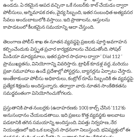
ఉండదు. ఏ రకమైన ఆపద వచ్చినా ఒకే నంబర్‌కు కాల్ చేయడం ద్వారా
పోలీసులు, అగ్నిమాపక దళం, వైద్య సిబ్బంది, ఇతర సంబంధిత అత్యవసర
సేవలు అందుబాటులోకి వస్తాయి. ఇది ప్రాణాలను, ఆస్తులను
కాపాడటంలో కీలకమైన సమయాన్ని ఆదా చేస్తుంది.
తెలంగాణ పోలీస్ శాఖ ఈ నూతన వ్యవస్థపై ప్రజలకు పూర్తి అవగాహన
కల్పించేందుకు విస్తృత ప్రచార కార్యక్రమాలను చేపడుతోంది. సోషల్
మీడియా మాధ్యమాలు, ఇతర ప్రసార సాధనాల ద్వారా ‘ Dial 112 ’
ప్రాముఖ్యతను, వినియోగాన్ని వివరిస్తారు. ట్రాఫిక్ కూడళ్ల వద్ద, మరియు
ప్రజా సమూహాలు ఉండే ప్రదేశాల్లో పోస్టర్లను, బ్యానర్లను ఏర్పాటు చేస్తారు.
అంతేకాకుండా పోలీసు అధికారులు, కంట్రోల్ రూమ్ సిబ్బందికి ఈ వ్యవస్థపై
ప్రత్యేక శిక్షణను అందిస్తున్నారు. తద్వారా వారు నూతన సాంకేతికతను
సమర్థవంతంగా వినియోగించుకోగలరు.
ప్రస్తుతానికి పాత నంబర్లకు (ఉదాహరణకు 100) కాల్స్ చేసిన ‘112’కు
అనుసంధానం చేయబడతాయి. ఇది ప్రజలు కొత్త వ్యవస్థకు అలవాటు
పడటానికి తగిన సమయాన్ని అందిస్తుంది. విపత్తు నిర్వహణ, నేర
నియంత్రణలో ఇది ఒక బలమైన సాధనంగా నిలుస్తుంది. భవిష్యత్తులో ఈ
వ్యవస్థను మరింత ఆధునీకరించి, అత్యాధునిక సాంకేతికతలను