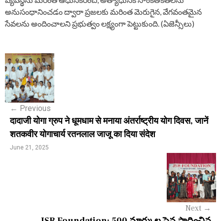
అనుసంధానించడం ద్వారా ప్రజలకు మరింత మెరుగైన, వేగవంతమైన
సేవలను అందించాలని ప్రభుత్వం లక్ష్యంగా పెట్టుకుంది. (ఏజెన్సీలు)
P
o
s
←
Previous
t
दादाजी योगा ग्रुप ने धूमधाम से मनाया अंतर्राष्ट्रीय योग दिवस, जानें
n
शतकवीर योगाचार्य रतनलाल जाजू का दिया संदेश
a
June 21, 2025
v
i
g
Next
→
JSR Foundation: 500 మార్కుల పైన సాధించిన