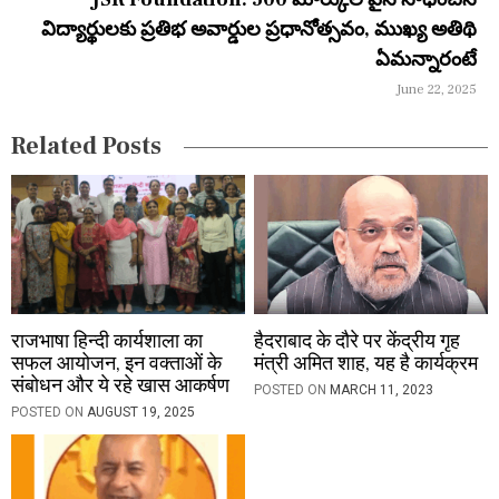
a
విద్యార్థులకు ప్రతిభ అవార్డుల ప్రధానోత్సవం, ముఖ్య అతిథి
t
ఏమన్నారంటే
i
June 22, 2025
o
Related Posts
n
राजभाषा हिन्दी कार्यशाला का
हैदराबाद के दौरे पर केंद्रीय गृह
सफल आयोजन, इन वक्ताओं के
मंत्री अमित शाह, यह है कार्यक्रम
संबोधन और ये रहे खास आकर्षण
POSTED ON
MARCH 11, 2023
POSTED ON
AUGUST 19, 2025