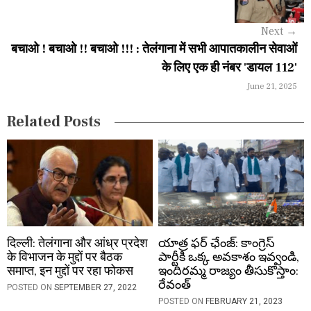
g
Next
→
a
बचाओ ! बचाओ !! बचाओ !!! : तेलंगाना में सभी आपातकालीन सेवाओं
के लिए एक ही नंबर 'डायल 112'
t
June 21, 2025
i
Related Posts
o
n
दिल्ली: तेलंगाना और आंध्र प्रदेश
యాత్ర ఫర్ ఛేంజ్: కాంగ్రెస్
के विभाजन के मुद्दों पर बैठक
పార్టీకి ఒక్క అవకాశం ఇవ్వండి,
समाप्त, इन मुद्दों पर रहा फोकस
ఇందిరమ్మ రాజ్యం తీసుకొస్తాం:
రేవంత్
POSTED ON
SEPTEMBER 27, 2022
POSTED ON
FEBRUARY 21, 2023