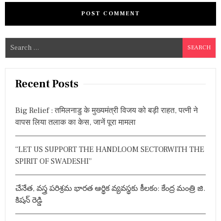
S
e
a
r
Recent Posts
c
h
Big Relief : तमिलनाडु के मुख्यमंत्री विजय को बड़ी राहत, पत्नी ने
f
वापस लिया तलाक का केस, जानें पूरा मामला
o
r
“LET US SUPPORT THE HANDLOOM SECTORWITH THE
:
SPIRIT OF SWADESHI”
చేనేత, వస్త్ర పరిశ్రమ భారత ఆర్థిక వ్యవస్థకు కీలకం: కేంద్ర మంత్రి జి.
కిషన్ రెడ్డి