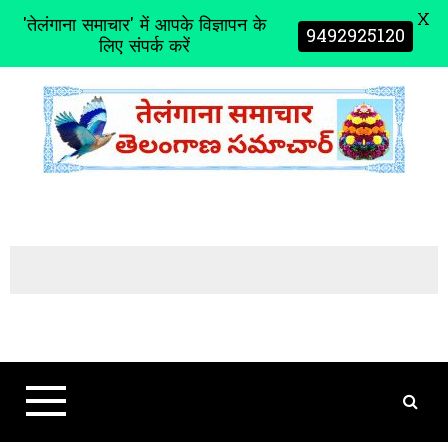
X
'तेलंगाना समाचार' में आपके विज्ञापन के
9492925120
लिए संपर्क करें
S
k
i
p
t
o
c
o
n
t
e
n
t