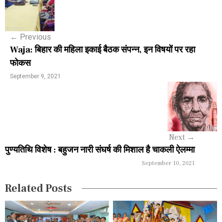
o
s
←
Previous
t
Waja: बिहार की महिला इकाई बैठक संपन्न, इन विषयों पर रहा
n
फोकस
a
September 9, 2021
v
i
g
Next
→
a
पुण्यतिथि विशेष : बहुजन नारी संघर्ष की मिशाल है चाकली ऐलम्मा
September 10, 2021
t
i
Related Posts
o
n