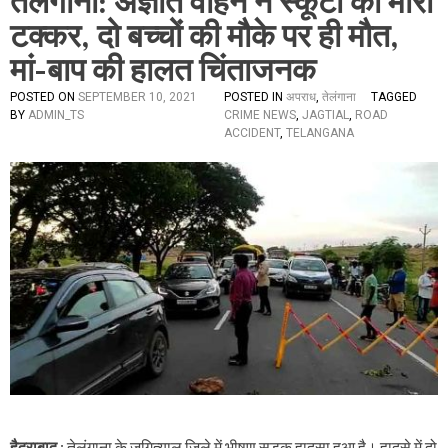
तेलंगाना: अज्ञात वाहन ने स्कूटी को मारी
टक्कर, दो बच्चों की मौके पर ही मौत,
मां-बाप की हालत चिंताजनक
POSTED ON
SEPTEMBER 10, 2021
POSTED IN
अपराध
,
तेलंगाना
TAGGED
BY
ADMIN_TS
CRIME NEWS
,
JAGTIAL
,
ROAD
ACCIDENT
,
TELANGANA
हैदराबाद
: तेलंगाना के जगित्याल जिले में भीषण सड़क हादसा हुआ है। हादसे में दो