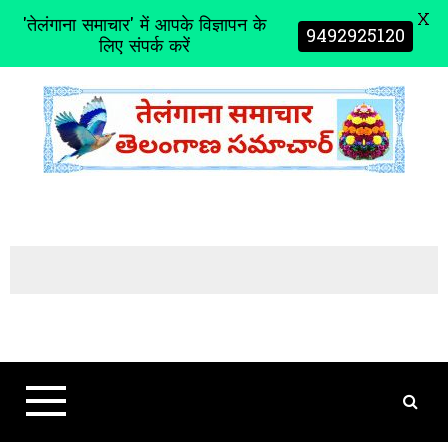
X
'तेलंगाना समाचार' में आपके विज्ञापन के
9492925120
लिए संपर्क करें
S
k
i
p
t
o
c
o
n
t
e
n
t