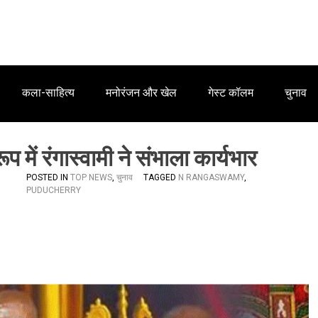
कला-साहित्य
मनोरंजन और खेल
गेस्ट कॉलम
चुनाव
रूप में रंगास्वामी ने संभाला कार्यभार
POSTED IN
TOP NEWS
,
चुनाव
TAGGED
N RANGASWAMY
,
PUDUCHERRY