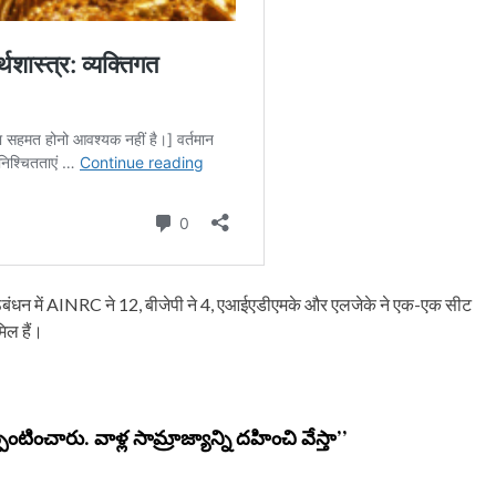
नडीए गठबंधन में AINRC ने 12, बीजेपी ने 4, एआईएडीएमके और एलजेके ने एक-एक सीट
मिल हैं।
పంటించారు. వాళ్ల సామ్రాజ్యాన్ని దహించి వేస్తా’’