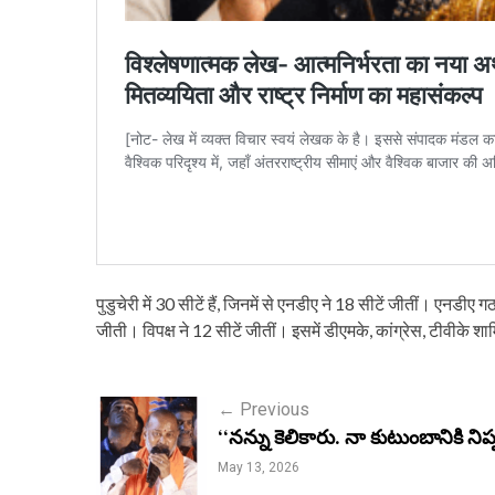
पुडुचेरी में 30 सीटें हैं, जिनमें से एनडीए ने 18 सीटें जीतीं। ए
जीती। विपक्ष ने 12 सीटें जीतीं। इसमें डीएमके, कांग्रेस, टीवीके शा
P
←
Previous
‘‘నన్ను కెలికారు. నా కుటుంబానికి నిప్
o
May 13, 2026
s