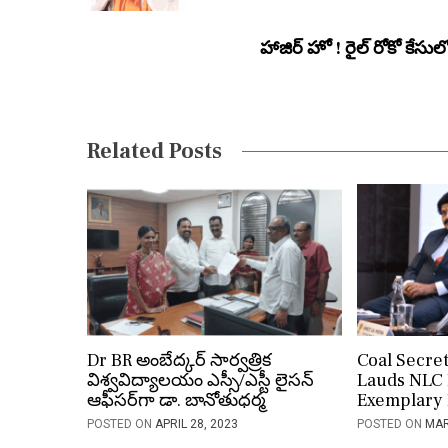
t
హాజిర్ హో ! రైల్ రోకో కేసుల
n
a
v
Related Posts
i
g
a
t
i
o
Dr BR అంబేద్కర్ సార్వత్రిక
Coal Secre
విశ్వవిద్యాలయం ఎస్సీ/ఎస్టీ లైసన్
Lauds NLC 
n
ఆఫీసర్‌గా డా. బానోతుధర్మ
Exemplary
POSTED ON
APRIL 28, 2023
POSTED ON
MAR