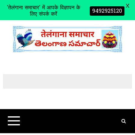
X
'तेलंगाना समाचार' में आपके विज्ञापन के
9492925120
लिए संपर्क करें
S
k
i
p
t
o
c
o
n
t
e
n
t