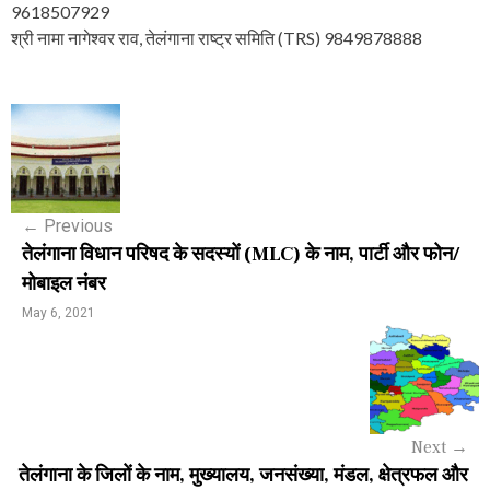
9618507929
श्री नामा नागेश्वर राव, तेलंगाना राष्ट्र समिति (TRS) 9849878888
P
o
s
←
Previous
t
तेलंगाना विधान परिषद के सदस्यों (MLC) के नाम, पार्टी और फोन/
n
मोबाइल नंबर
a
May 6, 2021
v
i
g
Next
→
a
तेलंगाना के जिलों के नाम, मुख्यालय, जनसंख्या, मंडल, क्षेत्रफल और