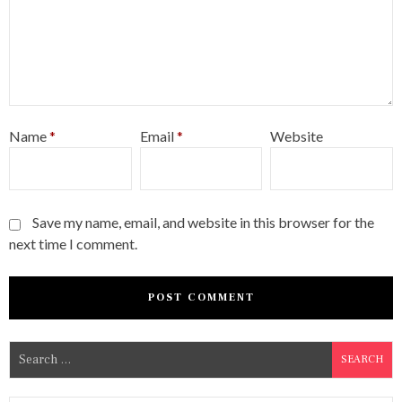
Name
*
Email
*
Website
Save my name, email, and website in this browser for the
next time I comment.
S
e
a