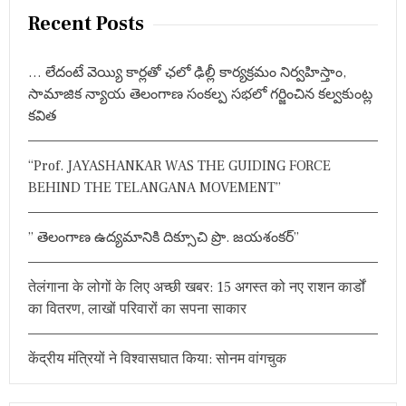
r
Recent Posts
c
h
… లేదంటే వెయ్యి కార్లతో ఛలో ఢిల్లీ కార్యక్రమం నిర్వహిస్తాం,
f
సామాజిక న్యాయ తెలంగాణ సంకల్ప సభలో గర్జించిన కల్వకుంట్ల
o
కవిత
r
:
“Prof. JAYASHANKAR WAS THE GUIDING FORCE
BEHIND THE TELANGANA MOVEMENT”
” తెలంగాణ ఉద్యమానికి దిక్సూచి ప్రొ. జయశంకర్”
तेलंगाना के लोगों के लिए अच्छी खबर: 15 अगस्त को नए राशन कार्डों
का वितरण, लाखों परिवारों का सपना साकार
केंद्रीय मंत्रियों ने विश्वासघात किया: सोनम वांगचुक