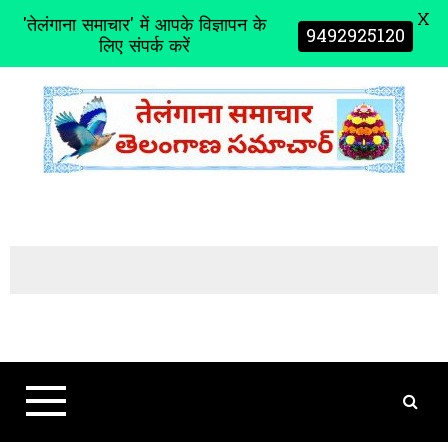
X
'तेलंगाना समाचार' में आपके विज्ञापन के
9492925120
लिए संपर्क करें
S
k
i
p
t
o
c
o
n
t
e
n
t