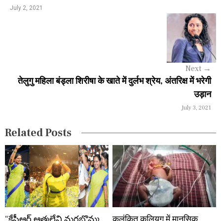
a
July 2, 2021
v
i
g
Next
→
a
तेलुगु महिला बंड्ला शिरीषा के खाते में दुर्लभ श्रेय, अंतरिक्ष में भरेगी
उड़ान
t
July 3, 2021
i
Related Posts
o
n
“కేసీఆర్ ఆత్మలేని మరబొమ్మ..
कलंकित कलियुग में मानसिक