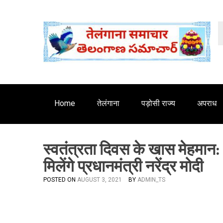
S
'
k
i
p
t
o
c
o
n
Home
तेलंगाना
पड़ोसी राज्य
अपराध
t
e
n
स्वतंत्रता दिवस के खास मेहमान: 
t
मिलेंगे प्रधानमंत्री नरेंद्र मोदी
POSTED ON
AUGUST 3, 2021
BY
ADMIN_TS