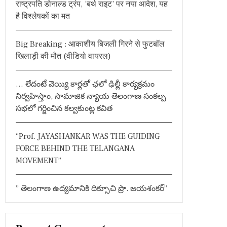
राष्ट्रपति डोनाल्ड ट्रंप, ‘बर्थ राइट’ पर नया आदेश, यह
o
है विश्लेषकों का मत
r
:
Big Breaking : आकाशीय बिजली गिरने से फुटबॉल
खिलाड़ी की मौत (वीडियो वायरल)
… లేదంటే వెయ్యి కార్లతో ఛలో ఢిల్లీ కార్యక్రమం
నిర్వహిస్తాం, సామాజిక న్యాయ తెలంగాణ సంకల్ప
సభలో గర్జించిన కల్వకుంట్ల కవిత
“Prof. JAYASHANKAR WAS THE GUIDING
FORCE BEHIND THE TELANGANA
MOVEMENT”
” తెలంగాణ ఉద్యమానికి దిక్సూచి ప్రొ. జయశంకర్”