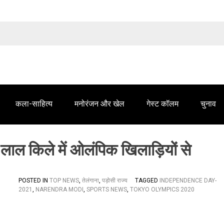
तेलंगाना समाचार' में आपके विज्ञापन के लिए संपर्क करें
कला-साहित्य
मनोरंजन और खेल
गेस्ट कॉलम
चुनाव
लाल किले में ओलंपिक खिलाड़ियों से
POSTED IN
TOP NEWS
,
तेलंगाना
,
पड़ोसी राज्य
TAGGED
INDEPENDENCE DAY-
2021
,
NARENDRA MODI
,
SPORTS NEWS
,
TOKYO OLYMPICS 2020