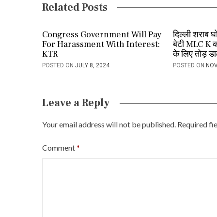
Related Posts
v
i
Congress Government Will Pay
दिल्ली शराब 
For Harassment With Interest:
बेटी MLC K कव
g
KTR
के लिए तोड़ ड
a
POSTED ON
JULY 8, 2024
POSTED ON
NOV
t
i
Leave a Reply
o
Your email address will not be published.
Required fi
n
Comment
*