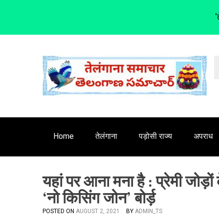
'
S
k
i
p
t
o
c
o
n
Home
तेलंगाना
पड़ोसी राज्य
अपराध
t
e
n
यहां पर आना मना है : प्रेमी जोड़
t
‘नो किसिंग जोन’ बोर्ड़
POSTED ON
AUGUST 2, 2021
BY
ADMIN_TS