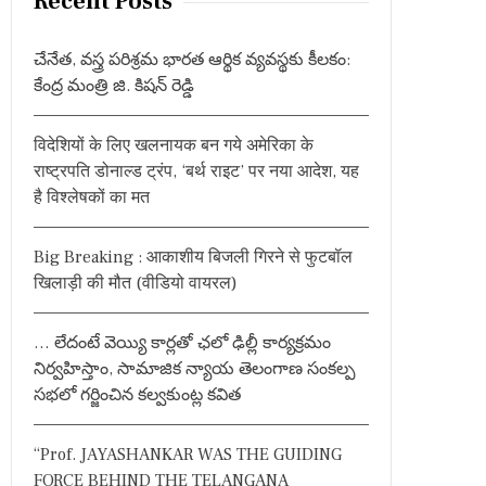
Recent Posts
c
h
చేనేత, వస్త్ర పరిశ్రమ భారత ఆర్థిక వ్యవస్థకు కీలకం:
f
కేంద్ర మంత్రి జి. కిషన్ రెడ్డి
o
r
विदेशियों के लिए खलनायक बन गये अमेरिका के
:
राष्ट्रपति डोनाल्ड ट्रंप, ‘बर्थ राइट’ पर नया आदेश, यह
है विश्लेषकों का मत
Big Breaking : आकाशीय बिजली गिरने से फुटबॉल
खिलाड़ी की मौत (वीडियो वायरल)
… లేదంటే వెయ్యి కార్లతో ఛలో ఢిల్లీ కార్యక్రమం
నిర్వహిస్తాం, సామాజిక న్యాయ తెలంగాణ సంకల్ప
సభలో గర్జించిన కల్వకుంట్ల కవిత
“Prof. JAYASHANKAR WAS THE GUIDING
FORCE BEHIND THE TELANGANA