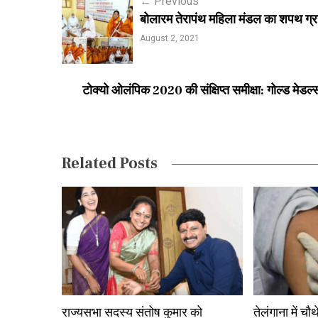
P
←
Previous
बोलारम तेरापंथ महिला मंडल का शपथ ग्र
o
August 2, 2021
s
t
टोक्यो ओलंपिक 2020 की संक्षिप्त समीक्षा: गोल्ड मेडल्स
n
a
v
Related Posts
i
g
a
t
i
o
राज्यसभा सदस्य संतोष कुमार को
तेलंगाना में च