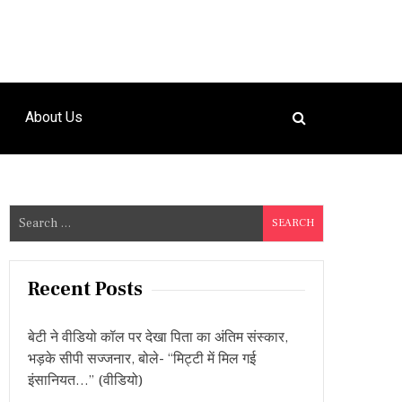
About Us
S
e
a
r
Recent Posts
c
h
बेटी ने वीडियो कॉल पर देखा पिता का अंतिम संस्कार,
f
भड़के सीपी सज्जनार, बोले- “मिट्टी में मिल गई
o
इंसानियत…” (वीडियो)
r