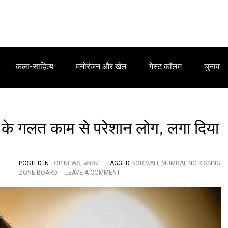
कला-साहित्य
मनोरंजन और खेल
गेस्ट कॉलम
चुनाव
़ों के गलत काम से परेशान लोग, लगा दिया
POSTED IN
TOP NEWS
,
अपराध
TAGGED
BORIVALI
,
MUMBAI
,
NO KISSING
O
ZONE BOARD
LEAVE A COMMENT
N
य
हां
प
र
आ