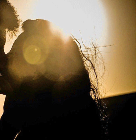
ना
म
ना
है
:
प्रे
मी
जो
ड़ों
के
ग
ल
त
का
म
से
प
रे
शा
न
लो
ग
,
ल