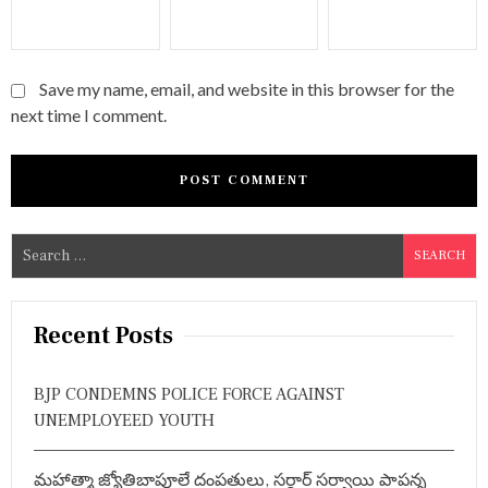
Save my name, email, and website in this browser for the
next time I comment.
S
e
a
r
Recent Posts
c
h
BJP CONDEMNS POLICE FORCE AGAINST
f
UNEMPLOYEED YOUTH
o
r
మహాత్మా జ్యోతిబాపూలే దంపతులు, సర్దార్ సర్వాయి పాపన్న
: