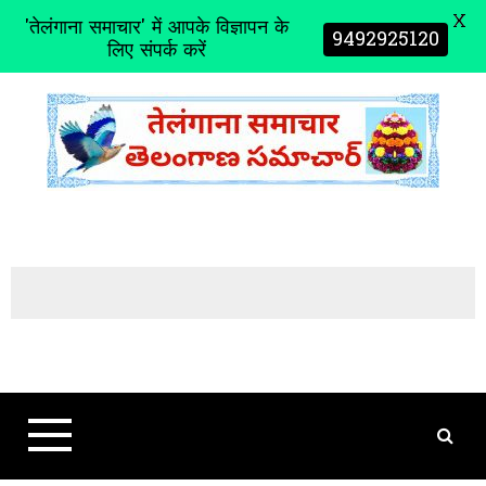
X
'तेलंगाना समाचार' में आपके विज्ञापन के
9492925120
लिए संपर्क करें
S
k
i
p
t
o
c
o
n
t
e
n
t