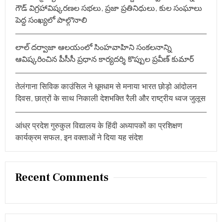
గౌడ్ విగ్రహావిష్కరణల సభలు, ప్రజా ప్రతినిధులు, కుల సంఘాలు
పెద్ద సంఖ్యలో పాల్గొనాలి
లాల్ దర్వాజా ఆలయంలో సింహవాహిని సంకలనాన్ని
ఆవిష్కరించిన పీసీసీ ప్రధాన కార్యదర్శి కొప్పుల ప్రవీణ్ కుమార్
तेलंगाना सिविक काउंसिल ने धूमधाम से मनाया भारत छोड़ो आंदोलन
दिवस, छात्रों के साथ निकाली देशभक्ति रैली और राष्ट्रीय ध्वज जुलूस
आंध्र प्रदेश गुरुकुल विद्यालय के हिंदी अध्यापकों का प्रशिक्षण
कार्यक्रम सफल, इन वक्ताओं ने दिया यह संदेश
Recent Comments