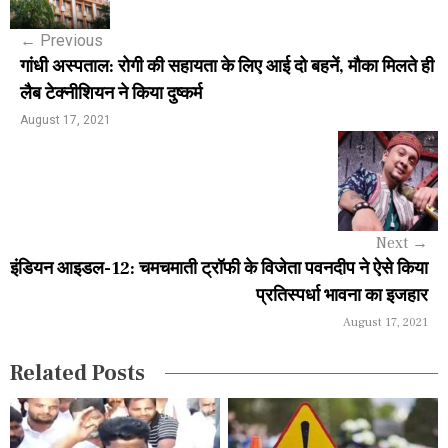
s
←
Previous
t
गांधी अस्पताल: रोगी की सहायता के लिए आई दो बहनें, मौका मिलते ही
n
लैब टेक्नीशियन ने किया दुष्कर्म
a
August 17, 2021
v
i
g
Next
→
a
इंडियन आइडल-12: चमचमाती ट्रॉफी के विजेता पवनदीप ने ऐसे किया
प्रतिस्पर्धा भावना का इजहार
t
August 17, 2021
i
Related Posts
o
n