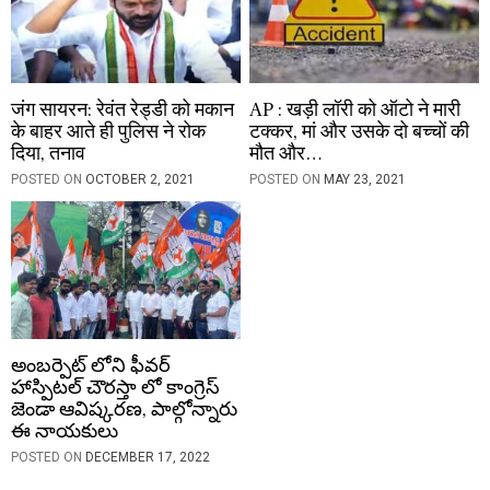
जंग सायरन: रेवंत रेड्डी को मकान
AP : खड़ी लॉरी को ऑटो ने मारी
के बाहर आते ही पुलिस ने रोक
टक्कर, मां और उसके दो बच्चों की
दिया, तनाव
मौत और…
POSTED ON
OCTOBER 2, 2021
POSTED ON
MAY 23, 2021
అంబర్పెట్ లోని ఫీవర్
హాస్పిటల్ చౌరస్తా లో కాంగ్రెస్
జెండా ఆవిష్కరణ, పాల్గోన్నారు
ఈ నాయకులు
POSTED ON
DECEMBER 17, 2022