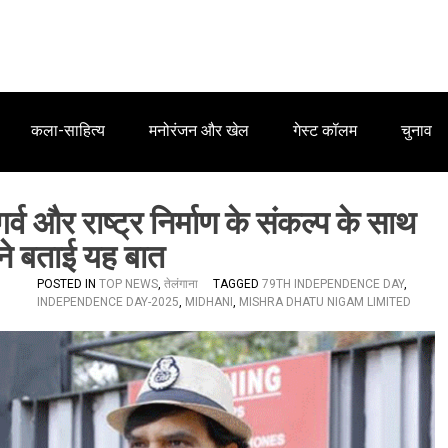
कला-साहित्य
मनोरंजन और खेल
गेस्ट कॉलम
चुनाव
र्व और राष्ट्र निर्माण के संकल्प के साथ
 ने बताई यह बात
POSTED IN
TOP NEWS
,
तेलंगाना
TAGGED
79TH INDEPENDENCE DAY
,
INDEPENDENCE DAY-2025
,
MIDHANI
,
MISHRA DHATU NIGAM LIMITED