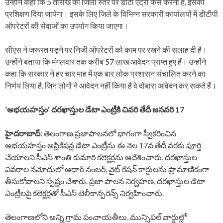
उन्होंने कहा कि 5 तारीख को जिला स्तर पर डाटा एंट्री कैसे करनी है, इसका
प्रशिक्षण दिया जायेगा। इसके लिए जिले के विभिन्न सरकारी कार्यालयों में डीटीपी
ऑपरेटरों की सेवाओं का उपयोग किया जाएगा।
सीएस ने जरूरत पड़ने पर निजी ऑपरेटरों को काम पर रखने की सलाह दी है।
उन्होंने बताया कि मंगलवार तक करीब 57 लाख आवेदन प्राप्त हुए हैं। उन्होंने
कहा कि सरकार ने हर चार माह में एक बार लोक प्रशासन संचालित करने का
निर्णय लिया है. जिन लोगों ने आवेदन नहीं किया है वे दोबारा आवेदन कर सकते हैं।
‘అభయహస్తం’ దరఖాస్తుల డేటా ఎంట్రీకి చివరి తేదీ జనవరి 17
హైదరాబాద్:
తెలంగాణ ప్రజాపాలనలో భాగంగా స్వీకరించిన
అభయహస్తం అప్లికేషన్ల డేటా ఎంట్రీను ఈ నెల 17వ తేదీ వరకు పూర్తి
చేయాలని సీఎస్ శాంతి కుమారి కలెక్టర్లను ఆదేశించారు. దరఖాస్తుల
వివరాల నమోదులో ఆధార్ నంబర్, వైట్ రేషన్ కార్డులను ప్రామాణికంగా
తీసుకోవాలని స్పష్టం చేశారు. ప్రజా పాలన నిర్వహణ, దరఖాస్తుల డేటా
ఎంట్రీలపై కలెక్టర్లతో సీఎస్ టెలీకాన్ఫరెన్స్ నిర్వహించారు.
తెలంగాణలోని అన్ని గ్రామ పంచాయతీలు, మున్సిపల్ వార్డుల్లో