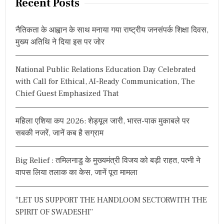
Recent Posts
c
h
नैतिकता के आह्वान के साथ मनाया गया राष्ट्रीय जनसंपर्क शिक्षा दिवस,
f
मुख्य अतिथि ने दिया इस पर जोर
o
r
National Public Relations Education Day Celebrated
:
with Call for Ethical, AI-Ready Communication, The
Chief Guest Emphasized That
महिला एशिया कप 2026: शेड्यूल जारी, भारत-पाक मुकाबले पर
सबकी नजरें, जानें कब है सग्राम
Big Relief : तमिलनाडु के मुख्यमंत्री विजय को बड़ी राहत, पत्नी ने
वापस लिया तलाक का केस, जानें पूरा मामला
“LET US SUPPORT THE HANDLOOM SECTORWITH THE
SPIRIT OF SWADESHI”