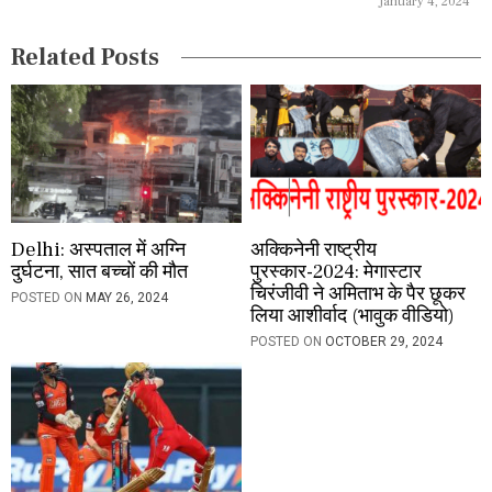
January 4, 2024
i
Related Posts
o
n
Delhi: अस्पताल में अग्नि
अक्किनेनी राष्ट्रीय
दुर्घटना, सात बच्चों की मौत
पुरस्कार-2024: मेगास्टार
चिरंजीवी ने अमिताभ के पैर छूकर
POSTED ON
MAY 26, 2024
लिया आशीर्वाद (भावुक वीडियो)
POSTED ON
OCTOBER 29, 2024