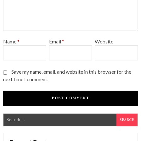
Name
*
Email
*
Website
Save my name, email, and website in this browser for the
next time I comment.
S
e
a
r