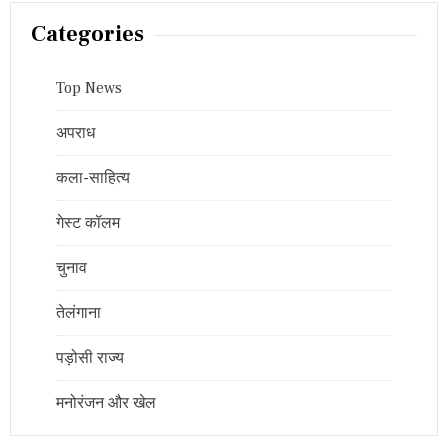
Categories
Top News
अपराध
कला-साहित्य
गेस्ट कॉलम
चुनाव
तेलंगाना
पड़ोसी राज्य
मनोरंजन और खेल