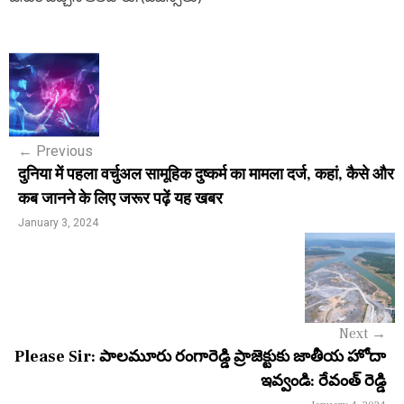
P
o
s
←
Previous
t
दुनिया में पहला वर्चुअल सामूहिक दुष्कर्म का मामला दर्ज, कहां, कैसे और
n
कब जानने के लिए जरूर पढ़ें यह खबर
a
January 3, 2024
v
i
g
Next
→
a
Please Sir: పాలమూరు రంగారెడ్డి ప్రాజెక్టుకు జాతీయ హోదా
ఇవ్వండి: రేవంత్ రెడ్డి
t