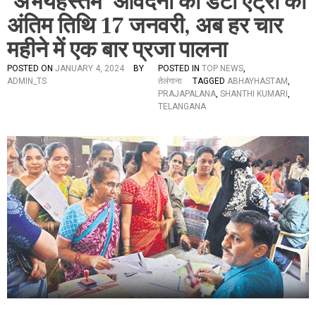
‘अभयहस्तम’ आवदनों की डेटा एंट्री की
अंतिम तिथि 17 जनवरी, अब हर चार
महीने में एक बार प्रजा पालना
POSTED ON
JANUARY 4, 2024
BY
POSTED IN
TOP NEWS
,
ADMIN_TS
तेलंगाना
TAGGED
ABHAYHASTAM
,
PRAJAPALANA
,
SHANTHI KUMARI
,
TELANGANA