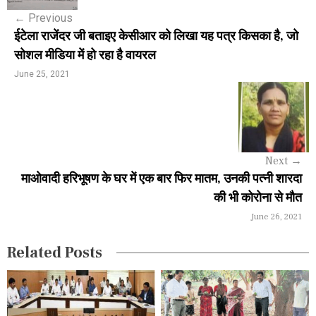
s
←
Previous
t
ईटेला राजेंदर जी बताइए केसीआर को लिखा यह पत्र किसका है, जो
n
सोशल मीडिया में हो रहा है वायरल
a
June 25, 2021
v
i
g
Next
→
a
माओवादी ​​हरिभूषण के घर में एक बार फिर मातम, उनकी पत्नी शारदा
की भी कोरोना से मौत
t
June 26, 2021
i
Related Posts
o
n