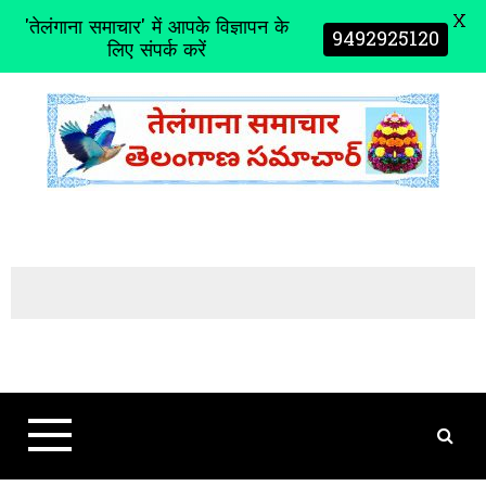
X
'तेलंगाना समाचार' में आपके विज्ञापन के
9492925120
लिए संपर्क करें
S
k
i
p
t
o
c
o
n
t
e
n
t