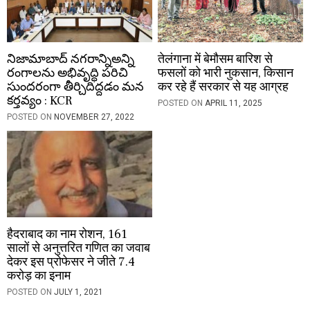
నిజామాబాద్ నగరాన్నిఅన్ని
तेलंगाना में बेमौसम बारिश से
రంగాలను అభివృద్ధి పరిచి
फसलों को भारी नुकसान, किसान
సుందరంగా తీర్చిదిద్దడం మన
कर रहे हैं सरकार से यह आग्रह
కర్తవ్యం : KCR
POSTED ON
APRIL 11, 2025
POSTED ON
NOVEMBER 27, 2022
हैदराबाद का नाम रोशन, 161
सालों से अनुत्तरित गणित का जवाब
देकर इस प्रोफेसर ने जीते 7.4
करोड़ का इनाम
POSTED ON
JULY 1, 2021