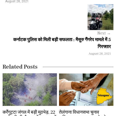
n
August 28, 2021
a
v
i
Next
→
g
कर्नाटक पुलिस को मिली बड़ी सफलता : मैसुरु गैंगरेप मामले में 5
a
गिरफ्तार
August 28, 2021
t
i
Related Posts
o
n
कर्रेगुट्टा जंगल में बड़ी मुठभेड़, 22
तेलंगाना विधानसभा चुनाव