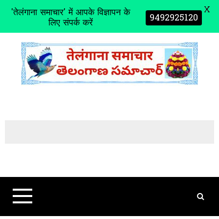
X
'तेलंगाना समाचार' में आपके विज्ञापन के
9492925120
लिए संपर्क करें
S
k
i
p
t
o
c
o
n
t
e
n
t