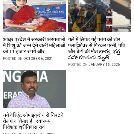
n
आंध्र प्रदेश में सरकारी अस्पतालों
गले में लिपट गई पतंग की डोर,
में शिशु को जन्म देने वाली महिलाओं
फ्लाईओवर से गिरकर पत्नी, पति
को 11 हजार रुपये और…
और बेटी की मौत భార్య, భర్త
సహా కూతురు మృతి
POSTED ON
OCTOBER 6, 2021
POSTED ON
JANUARY 16, 2026
नये वेरिएंट ओमाइक्रोन से निपटने
तेलंगाना तैयार है : स्वास्थ्य
निदेशक श्रीनिवास राव