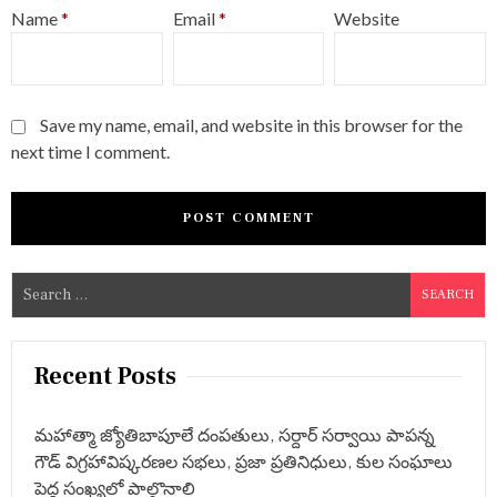
Name
*
Email
*
Website
Save my name, email, and website in this browser for the
next time I comment.
S
e
a
r
Recent Posts
c
h
మహాత్మా జ్యోతిబాపూలే దంపతులు, సర్దార్ సర్వాయి పాపన్న
f
గౌడ్ విగ్రహావిష్కరణల సభలు, ప్రజా ప్రతినిధులు, కుల సంఘాలు
o
పెద్ద సంఖ్యలో పాల్గొనాలి