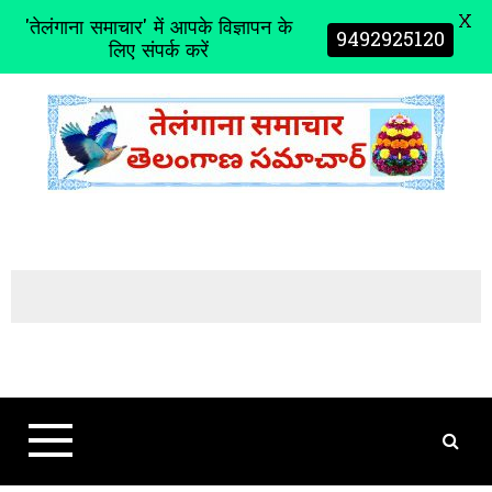
X
'तेलंगाना समाचार' में आपके विज्ञापन के
9492925120
लिए संपर्क करें
S
k
i
p
t
o
c
o
n
t
e
n
t