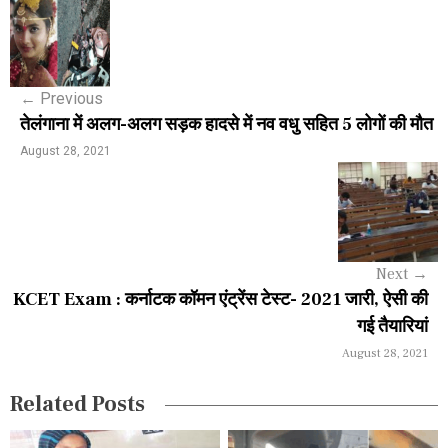
P
o
s
←
Previous
t
तेलंगाना में अलग-अलग सड़क हादसे में नव वधु सहित 5 लोगों की मौत
n
August 28, 2021
a
v
i
Next
→
g
KCET Exam : कर्नाटक कॉमन एंट्रेंस टेस्ट- 2021 जारी, ऐसी की
a
गई तैयारियां
August 28, 2021
t
i
Related Posts
o