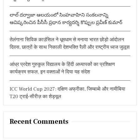
r
:
లాల్ దర్వాజా ఆలయంలో సింహవాహిని సంకలనాన్ని
ఆవిష్కరించిన పీసీసీ ప్రధాన కార్యదర్శి కొప్పుల ప్రవీణ్ కుమార్
तेलंगाना सिविक काउंसिल ने धूमधाम से मनाया भारत छोड़ो आंदोलन
दिवस, छात्रों के साथ निकाली देशभक्ति रैली और राष्ट्रीय ध्वज जुलूस
आंध्र प्रदेश गुरुकुल विद्यालय के हिंदी अध्यापकों का प्रशिक्षण
कार्यक्रम सफल, इन वक्ताओं ने दिया यह संदेश
ICC World Cup 2027: दक्षिण अफ्रीका, जिम्बाब्वे और नामीबिया
T20 ट्राई-सीरीज़ का शेड्यूल
Recent Comments