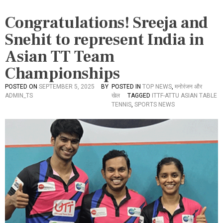
Congratulations! Sreeja and
Snehit to represent India in
Asian TT Team
Championships
POSTED ON
SEPTEMBER 5, 2025
BY
POSTED IN
TOP NEWS
,
मनोरंजन और
ADMIN_TS
खेल
TAGGED
ITTF-ATTU ASIAN TABLE
TENNIS
,
SPORTS NEWS