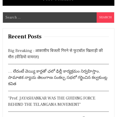
S
e
a
r
Recent Posts
c
h
Big Breaking : आकाशीय बिजली गिरने से फुटबॉल खिलाड़ी की
f
मौत (वीडियो वायरल)
o
r
… లేదంటే వెయ్యి కార్లతో ఛలో ఢిల్లీ కార్యక్రమం నిర్వహిస్తాం,
:
సామాజిక న్యాయ తెలంగాణ సంకల్ప సభలో గర్జించిన కల్వకుంట్ల
కవిత
“Prof. JAYASHANKAR WAS THE GUIDING FORCE
BEHIND THE TELANGANA MOVEMENT”