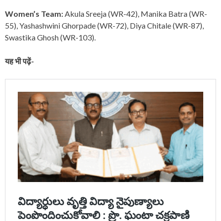
Women’s Team:
Akula Sreeja (WR-42), Manika Batra (WR-
55), Yashashwini Ghorpade (WR-72), Diya Chitale (WR-87),
Swastika Ghosh (WR-103).
यह भी पढ़ें-