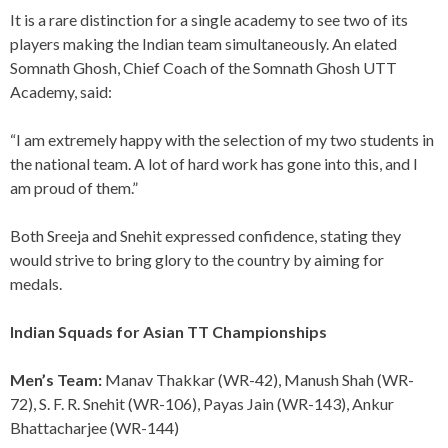
It is a rare distinction for a single academy to see two of its
players making the Indian team simultaneously. An elated
Somnath Ghosh, Chief Coach of the Somnath Ghosh UTT
Academy, said:
“I am extremely happy with the selection of my two students in
the national team. A lot of hard work has gone into this, and I
am proud of them.”
Both Sreeja and Snehit expressed confidence, stating they
would strive to bring glory to the country by aiming for
medals.
Indian Squads for Asian TT Championships
Men’s Team:
Manav Thakkar (WR-42), Manush Shah (WR-
72), S. F. R. Snehit (WR-106), Payas Jain (WR-143), Ankur
Bhattacharjee (WR-144)