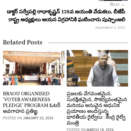
g
Next
→
a
డాక్టర్ సర్వేపల్లి రాధాకృష్ణన్ 138వ జయంతి వేడుకలు, బీజేపీ
రాష్ట్ర అధ్యక్షులు ఆయన విగ్రహానికి ఘటించారు పుష్పాంజలి
t
September 5, 2025
i
Related Posts
o
n
BRAOU ORGANISED
ప్రజలకు వేగవంతమైన,
‘VOTER AWARENESS
సురక్షితమైన, సౌకర్యవంతమైన
PLEDGE’ PROGRAM ఓటర్
మరియు అనువైన ఆధునిక
అవగాహన ప్రతిజ్ఞ
ప్రయాణం అందిస్తున్న
భారతీయ రైల్వేలు : కేంద్ర రైల్వే
POSTED ON
JANUARY 23, 2026
మంత్రి
POSTED ON
MARCH 18, 2026