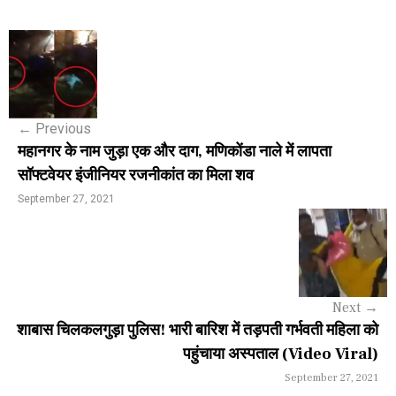
P
o
s
←
Previous
t
महानगर के नाम जुड़ा एक और दाग, मणिकोंडा नाले में लापता
n
सॉफ्टवेयर इंजीनियर रजनीकांत का मिला शव
a
September 27, 2021
v
i
g
Next
→
a
शाबास चिलकलगुड़ा पुलिस! भारी बारिश में तड़पती गर्भवती महिला को
पहुंचाया अस्पताल (Video Viral)
t
September 27, 2021
i