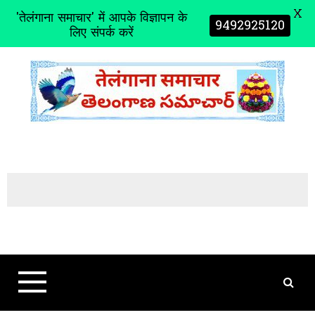
X
'तेलंगाना समाचार' में आपके विज्ञापन के
9492925120
लिए संपर्क करें
S
k
i
p
t
o
c
o
n
t
e
n
t