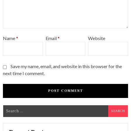
Name
*
Email
*
Website
Save my name, email, and website in this browser for the
next time I comment.
S
e
a
r