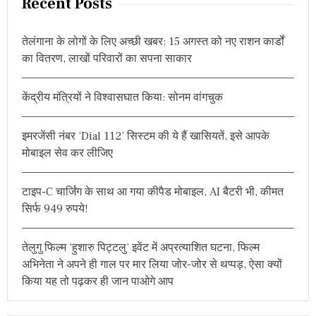
Recent Posts
c
h
तेलंगाना के लोगों के लिए अच्छी खबर: 15 अगस्त को नए राशन कार्डों
f
का वितरण, लाखों परिवारों का सपना साकार
o
r
केंद्रीय मंत्रियों ने विश्वासघात किया: सोनम वांगचुक
:
इमरजेंसी नंबर ‘Dial 112’ सिस्टम की ये हैं खासियतें, इसे आपके
मोबाइल सेव कर लीजिए
टाइप-C चार्जिंग के साथ आ गया कीपैड मोबाइल, AI बैटरी भी, कीमत
सिर्फ 949 रुपये!
तेलुगु फिल्म ‘हुशारु पिट्टलु’ इवेंट में अप्रत्याशित घटना, फिल्म
अभिनेता ने अपने ही गाल पर मार लिया जोर-जोर से थप्पड़, ऐसा क्यों
किया यह तो पढ़कर ही जान पाओगे आप