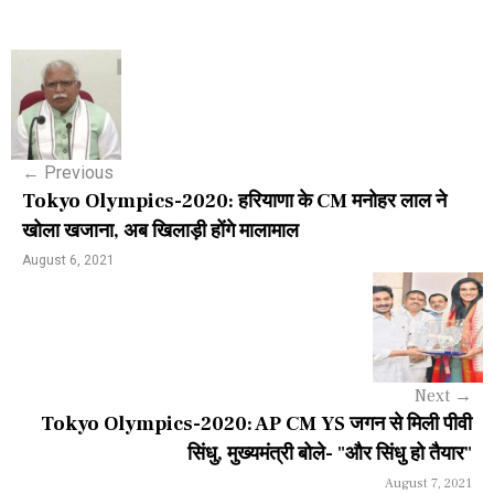
P
o
s
←
Previous
t
Tokyo Olympics-2020: हरियाणा के CM मनोहर लाल ने
n
खोला खजाना, अब खिलाड़ी होंगे मालामाल
a
August 6, 2021
v
i
g
Next
→
a
Tokyo Olympics-2020: AP CM YS जगन से मिली पीवी
सिंधु, मुख्यमंत्री बोले- "और सिंधु हो तैयार"
t
August 7, 2021