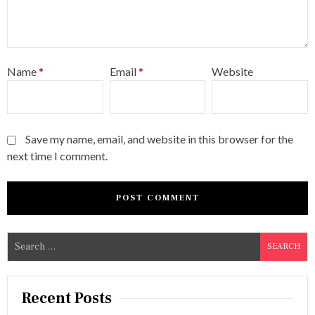
Name
*
Email
*
Website
Save my name, email, and website in this browser for the
next time I comment.
S
e
a
r
Recent Posts
c