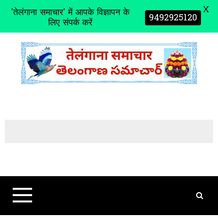
X
'तेलंगाना समाचार' में आपके विज्ञापन के
9492925120
लिए संपर्क करें
S
k
i
p
t
o
c
o
n
t
e
n
t