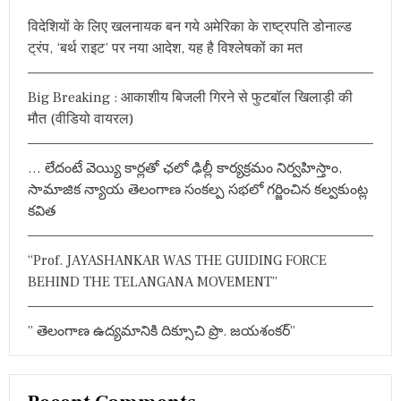
h
विदेशियों के लिए खलनायक बन गये अमेरिका के राष्ट्रपति डोनाल्ड
f
ट्रंप, ‘बर्थ राइट’ पर नया आदेश, यह है विश्लेषकों का मत
o
r
Big Breaking : आकाशीय बिजली गिरने से फुटबॉल खिलाड़ी की
:
मौत (वीडियो वायरल)
… లేదంటే వెయ్యి కార్లతో ఛలో ఢిల్లీ కార్యక్రమం నిర్వహిస్తాం,
సామాజిక న్యాయ తెలంగాణ సంకల్ప సభలో గర్జించిన కల్వకుంట్ల
కవిత
“Prof. JAYASHANKAR WAS THE GUIDING FORCE
BEHIND THE TELANGANA MOVEMENT”
” తెలంగాణ ఉద్యమానికి దిక్సూచి ప్రొ. జయశంకర్”