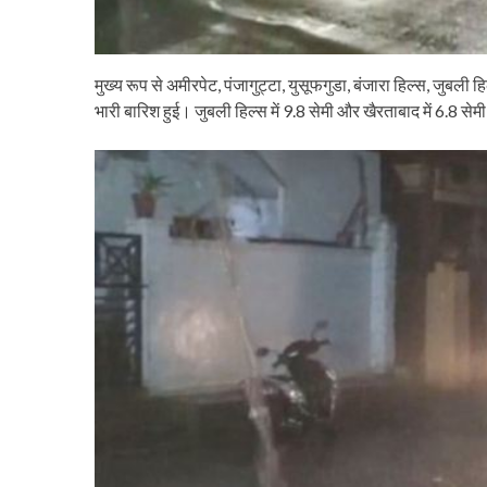
मुख्य रूप से अमीरपेट, पंजागुट्टा, युसूफगुडा, बंजारा हिल्स, जुबल
भारी बारिश हुई। जुबली हिल्स में 9.8 सेमी और खैरताबाद में 6.8 सेम