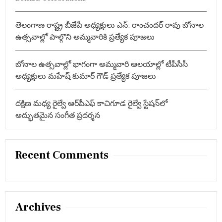
తెలంగాణ రాష్ట్ర బీజేపీ అధ్యక్షులు ఎన్. రాంచందర్ రావు బోనాల
ఉత్సవాల్లో పాల్గొని అమ్మవారికి ప్రత్యేక పూజలు
బోనాల ఉత్సవాల్లో భాగంగా అమ్మవారి ఆలయాల్లో టీపీసీసీ
అధ్యక్షులు మహేష్ కుమార్ గౌడ్ ప్రత్యేక పూజలు
దక్షిణ మధ్య రైల్వే ఆర్‌పీఎఫ్ కాచిగూడ రైల్వే స్టేషన్‌లో
అద్భుతమైన సంగీత ప్రదర్శన
Recent Comments
Archives