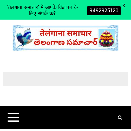
X
'तेलंगाना समाचार' में आपके विज्ञापन के
9492925120
लिए संपर्क करें
S
k
i
p
t
o
c
o
n
t
e
n
t