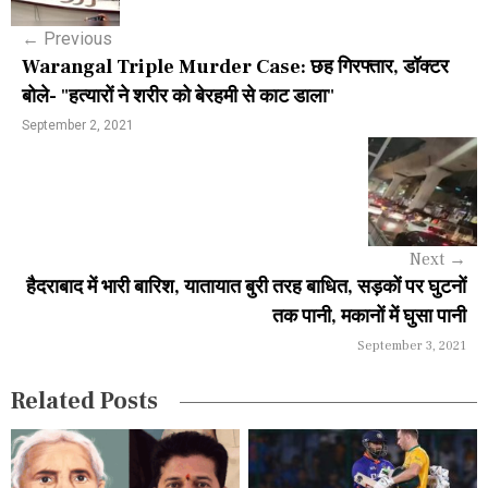
s
←
Previous
t
Warangal Triple Murder Case: छह गिरफ्तार, डॉक्टर
n
बोले- "हत्यारों ने शरीर को बेरहमी से काट डाला"
a
September 2, 2021
v
i
g
Next
→
a
हैदराबाद में भारी बारिश, यातायात बुरी तरह बाधित, सड़कों पर घुटनों
तक पानी, मकानों में घुसा पानी
t
September 3, 2021
i
Related Posts
o
n