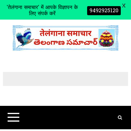
X
'तेलंगाना समाचार' में आपके विज्ञापन के
9492925120
लिए संपर्क करें
S
k
i
p
t
o
c
o
n
t
e
n
t