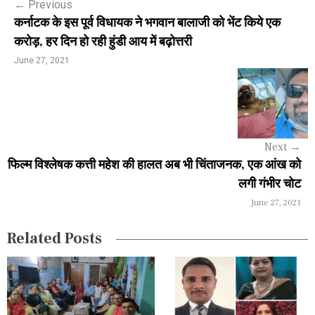
←
Previous
t
कर्नाटक के इस पूर्व विधायक ने भगवान बालाजी को भेंट किये एक
n
करोड़, हर दिन हो रही हुंडी आय में बढ़ोत्तरी
a
June 27, 2021
v
i
g
Next
→
a
फिल्म विश्लेषक कत्ती महेश की हालत अब भी चिंताजनक, एक आंख को
लगी गंभीर चोट
t
June 27, 2021
i
Related Posts
o
n