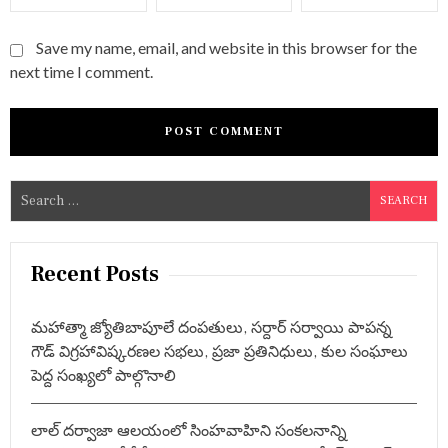
Save my name, email, and website in this browser for the
next time I comment.
S
e
a
r
Recent Posts
c
h
మహాత్మా జ్యోతిబాపూలే దంపతులు, సర్దార్ సర్వాయి పాపన్న
f
గౌడ్ విగ్రహావిష్కరణల సభలు, ప్రజా ప్రతినిధులు, కుల సంఘాలు
o
పెద్ద సంఖ్యలో పాల్గొనాలి
r
:
లాల్ దర్వాజా ఆలయంలో సింహవాహిని సంకలనాన్ని