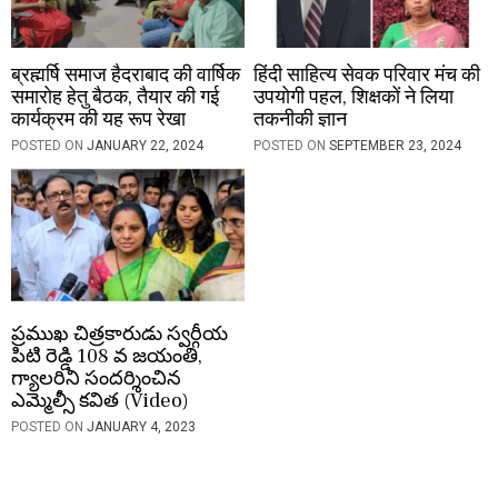
ब्रह्मर्षि समाज हैदराबाद की वार्षिक
हिंदी साहित्य सेवक परिवार मंच की
समारोह हेतु बैठक, तैयार की गई
उपयोगी पहल, शिक्षकों ने लिया
कार्यक्रम की यह रूप रेखा
तकनीकी ज्ञान
POSTED ON
JANUARY 22, 2024
POSTED ON
SEPTEMBER 23, 2024
ప్రముఖ చిత్రకారుడు స్వర్గీయ
పిటి రెడ్డి 108 వ జయంతి,
గ్యాలరిని సందర్శించిన
ఎమ్మెల్సీ కవిత (Video)
POSTED ON
JANUARY 4, 2023