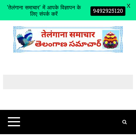
X
'तेलंगाना समाचार' में आपके विज्ञापन के
9492925120
लिए संपर्क करें
S
k
i
p
t
o
c
o
n
t
e
n
t