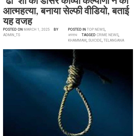
‘ढी’ शो की डांसर काव्या कल्याणी ने की
आत्महत्या, बनाया सेल्फी वीडियो, बताई
यह वजह
POSTED ON
MARCH 1, 2025
BY
POSTED IN
TOP NEWS
,
ADMIN_TS
अपराध
TAGGED
CRIME NEWS
,
KHAMMAM
,
SUICIDE
,
TELANGANA