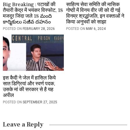
Big Breaking : पटाखों की
साहित्य सेवा समिति की मासिक
तैयारी केंद्र में भयंकर विस्फोट, 18
गोष्ठी में विनय वीर जी को दी गई
मजदूर जिंदा जले 18 మంది
विनम्र श्रद्धांजलि, इन वक्ताओं ने
కార్మికులు సజీవ దహనం
किया अनुभवों को साझा
POSTED ON
FEBRUARY 28, 2026
POSTED ON
MAY 6, 2024
इस कैदी ने जेल में हासिल किये
सात डिग्रियां और स्वर्ण पदक,
उसके मां की सरकार से है यह
अपील
POSTED ON
SEPTEMBER 27, 2025
Leave a Reply