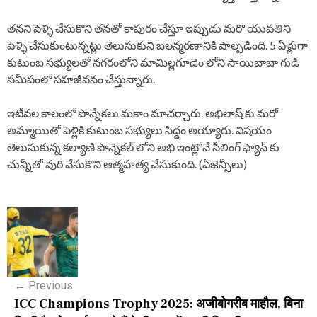
తనని పెళ్ళి చేసుకొని తనతో కాపురం చేస్తూ ఇప్పుడు మరొ యువతిని
పెళ్ళి చేసుకుంటున్నట్లు తెలుసుకుని బలన్మరణానికి పాల్పడింది. 5 ఏళ్లుగా
కుటుంబ సభ్యులతో నగరంలోని మామిల్లగూడెం లోని సాయిబాబా గుడి
సమీపంలో సహజీవనం చేస్తున్నారు.
ఇటీవల కాలంలో పొన్నేకలు మకాం మాచర్చారు. అభిలాష్ కు మరో
అమ్మాయితో పెళ్లికి కుటుంబ సభ్యులు సిద్దం అయ్యారు. విషయం
తెలుసుకున్న కల్యాణి పొన్నెకల్ లోని అభి ఇంట్లోనే సీలింగ్ ఫ్యాన్ కు
చున్నీతో వురి వేసుకొని ఆత్మహత్య చేసుకుంది. (ఏజెన్సీలు)
P
o
s
←
Previous
t
ICC Champions Trophy 2025: अजीबोगरीब माहौल, बिना