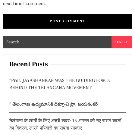
next time I comment.
S
e
a
r
Recent Posts
c
h
“Prof. JAYASHANKAR WAS THE GUIDING FORCE
f
BEHIND THE TELANGANA MOVEMENT”
o
r
” తెలంగాణ ఉద్యమానికి దిక్సూచి ప్రొ. జయశంకర్”
:
तेलंगाना के लोगों के लिए अच्छी खबर: 15 अगस्त को नए राशन कार्डों
का वितरण, लाखों परिवारों का सपना साकार