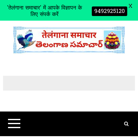
X
'तेलंगाना समाचार' में आपके विज्ञापन के
9492925120
लिए संपर्क करें
S
k
i
p
t
o
c
o
n
t
e
n
t