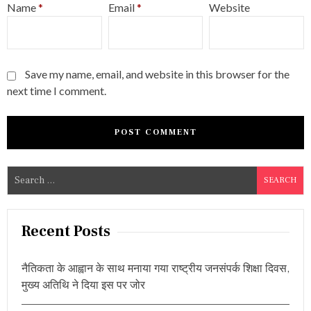
Name
*
Email
*
Website
Save my name, email, and website in this browser for the
next time I comment.
S
e
a
r
Recent Posts
c
h
नैतिकता के आह्वान के साथ मनाया गया राष्ट्रीय जनसंपर्क शिक्षा दिवस,
f
मुख्य अतिथि ने दिया इस पर जोर
o
r