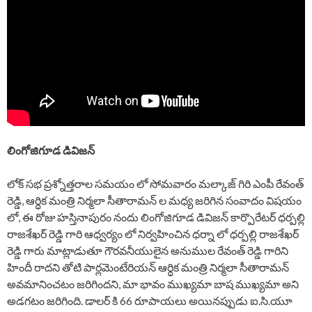
లింగోజిగూడ డివిజన్
లోక్ సభ ప్రశ్నోత్తరాల సమయం లో సోమవారం మల్కాజ్ గిరి ఎంపీ రేవంత్
రెడ్డి, ఆర్ధిక మంత్రి నిర్మలా సీతారామన్ ల మధ్య జరిగిన సంవాదం విషయం
లో, ఈ రోజు హస్తినాపురం నందు లింగోజిగూడ డివిజన్ కార్పొరేటర్ ధర్పల్లి
రాజశేఖర్ రెడ్డి గారి ఆధ్వర్యం లో నిర్వహించిన ధర్నా లో ధర్పల్లి రాజశేఖర్
రెడ్డి గారు మాట్లాడుతూ గౌరవనీయులైన అనుముల రేవంత్ రెడ్డి గారిని
హిందీ రాదని తోటి పార్లమెంటేరియన్ ఆర్ధిక మంత్రి నిర్మలా సీతారామన్
అవమానించటం జరిగిందని, మా భావం ముఖ్యమా బాష ముఖ్యమా అని
అడగటం జరిగింది. డాలర్ కి 66 రూపాయలు అయినప్పుడు ఐ.సి.యూ