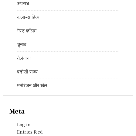
अपराध
कला-साहित्य
गेस्ट कॉलम
चुनाव
तेलंगाना
पड़ोसी राज्य
मनोरंजन और खेल
Meta
Log in
Entries feed