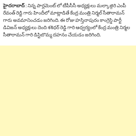
హైదరాబాద్
: నిన్న పార్లమెంట్ లో టీపీసీసీ అధ్యక్షులు మల్కాజ్గిరి ఎంపీ
రేవంత్ రెడ్డి గారు హిందీలో మాట్లాడితే కేంద్ర మంత్రి నిర్మల్ సీతారామన్
గారు అవమానించడం జరిగింది. ఈ రోజు హస్తినాపురం కాంగ్రెస్డి పార్టీ
డివిజన్ అధ్యక్షులు దెంది శశిధర్ రెడ్డి గారి ఆధ్వర్యంలో కేంద్ర మంత్రి నిర్మల
సీతారామన్ గారి డిస్టిబొమ్మ దహనం చేయడం జరిగింది.