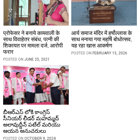
प्रोफेसर ने बनाये कामवाली के
आर्य समाज मंदिर में हर्षोल्लास के
साथ विवाहेतर संबंध, पत्नी की
साथ मनाया गया महर्षि बोधोत्सव,
शिकायत पर मामला दर्ज, आरोपी
यह रहा खास आकर्षण
फरार
POSTED ON
FEBRUARY 15, 2026
POSTED ON
JUNE 25, 2021
బీఆర్ఎస్ లోకి కాంగ్రెస్
సీనియర్ లీడర్ మహమ్మద్
అలావుద్దీన్ పటేల్ మరియు
ఆయన అనుచరులు
POSTED ON
OCTOBER 9, 2024