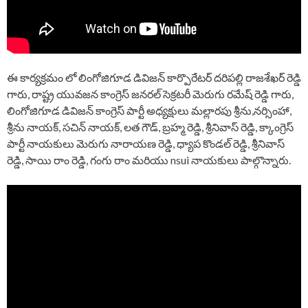
ఈ కార్యక్రమం లో లింగోజిగూడ డివిజన్ కార్పొరేటర్ దరిపల్లి రాజశేఖర్ రెడ్డి
గారు, రాష్ట్ర యువజన కాంగ్రెస్ జనరల్ సెక్రటరీ మెరుగు రమేష్ రెడ్డి గారు,
లింగోజిగూడ డివిజన్ కాంగ్రెస్ పార్టీ అధ్యక్షులు మల్లారపు శ్రీను,నర్సింహా,
శ్రీను నాయక్, సచిన్ నాయక్, లత గౌడ్, బ్రహ్మ రెడ్డి, శ్రీనివాస్ రెడ్డి, క్కాంగ్రెస్
పార్టీ నాయకులు మెరుగు నారాయణ రెడ్డి, ధ్యాప కొండల్ రెడ్డి, శ్రీనివాస్
రెడ్డి, సాయి రాం రెడ్డి, గంగు రాం మరియు nsui నాయకులు పాల్గొన్నారు.