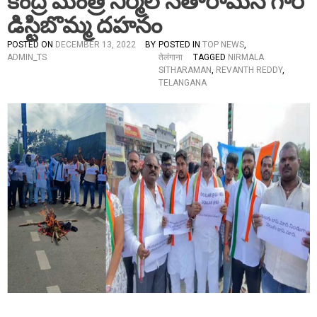
కేంద్ర మంత్రి నిర్మల సీతారామన్ గారి
డిస్టిబొమ్మ దహనం
POSTED ON
DECEMBER 13, 2022
BY
POSTED IN
TOP NEWS
,
ADMIN_TS
तेलंगाना
TAGGED
NIRMALA
SITHARAMAN
,
REVANTH REDDY
,
TELANGANA