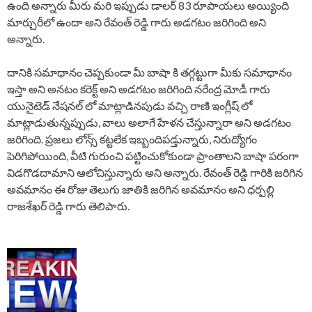
ఉంది అన్నారు మీరు మరి ఇప్పుడు డాలర్ 83 రూపాయలు అయ్యింది
మార్చురీలో ఉందా అని రేవంత్ రెడ్డి గారు అడగటం జరిగింది అని
అన్నారు.
దానికి సమాధానం చెప్పకుండా మీ బాషా కి తగ్గట్టుగా మీకు సమాధానం
ఇస్తా అని అనటం కరెక్ట్ అని అడగటం జరిగింది నరేంద్ర మోడీ గారు
యునైటెడ్ నేషనల్ లో మాట్లాడినపుడు వచ్చి రాణి ఇంగ్లీష్ లో
మాట్లాడుతున్నప్పుడు, వాలు అలాగే హేళన చేస్తున్నారా అని అడగటం
జరిగింది. ప్రజలు లోన్స్ కట్టలేక ఇబ్బందిపడ్తున్నారు, నిరుద్యోగం
పెరిగిపోయింది, వీటి గురుంచి పట్టించుకోకుండా ప్రాంతాలని బాషా పరంగా
విడగొడదామాని ఆలోచిస్తున్నారు అని అన్నారు. రేవంత్ రెడ్డి గారికి జరిగిన
అవమానం ఈ రోజు తెలుగు జాతికి జరిగిన అవమానం అని ధర్పల్లి
రాజశేఖర్ రెడ్డి గారు తెలిపారు.
P
o
s