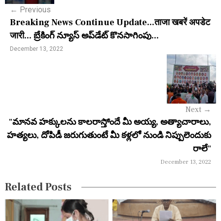
←
Previous
t
Breaking News Continue Update...ताजा खबरें अपडेट
n
जारी... బ్రేకింగ్ న్యూస్ అప్‌డేట్ కొనసాగింపు...
a
December 13, 2022
v
i
g
Next
→
a
"మానవ హక్కులను కాలరాస్తోందే మీ అయ్య, అత్యాచారాలు,
హత్యలు, దోపిడీ జరుగుతుంటే మీ కళ్లలో నుండి నిప్పులెందుకు
t
రాలే"
i
December 13, 2022
o
Related Posts
n