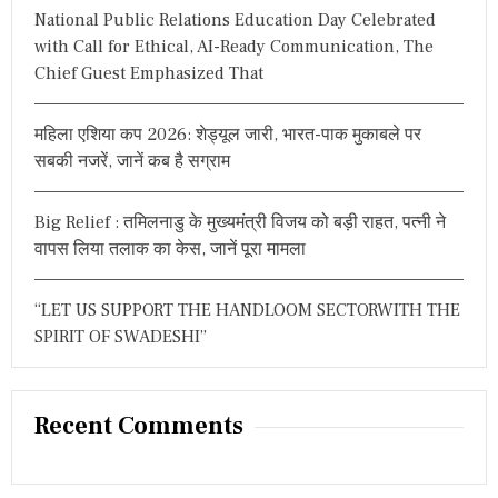
National Public Relations Education Day Celebrated
:
with Call for Ethical, AI-Ready Communication, The
Chief Guest Emphasized That
महिला एशिया कप 2026: शेड्यूल जारी, भारत-पाक मुकाबले पर
सबकी नजरें, जानें कब है सग्राम
Big Relief : तमिलनाडु के मुख्यमंत्री विजय को बड़ी राहत, पत्नी ने
वापस लिया तलाक का केस, जानें पूरा मामला
“LET US SUPPORT THE HANDLOOM SECTORWITH THE
SPIRIT OF SWADESHI”
Recent Comments