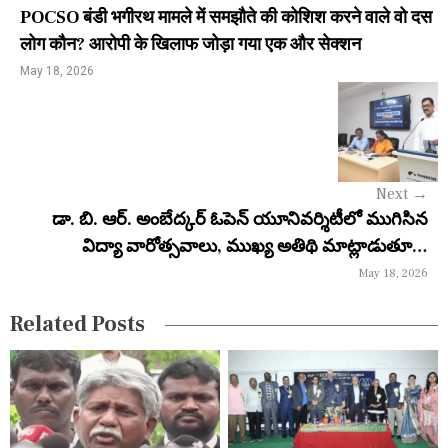
t
POCSO बंडी भगीरथ मामले में समझौते की कोशिश करने वाले वो दस
n
लोग कौन? आरोपी के खिलाफ जोड़ा गया एक और सेक्शन
a
May 18, 2026
v
i
g
Next
→
a
డా. బి. ఆర్. అంబేద్కర్ ఓపెన్ యూనివర్శిటీలో ముగిసిన
విద్యా వారోత్సవాలు, ముఖ్య అతిథి మాట్లాడుతూ…
t
May 18, 2026
i
Related Posts
o
n