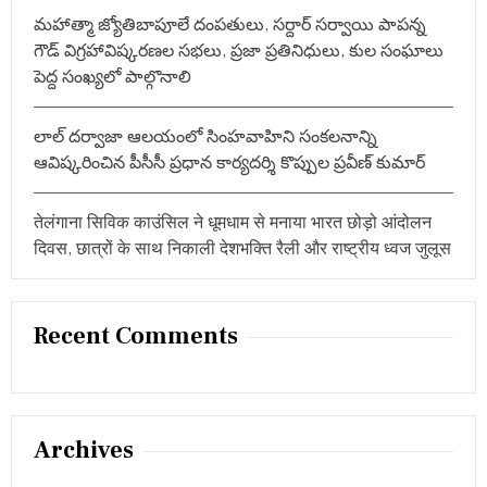
మహాత్మా జ్యోతిబాపూలే దంపతులు, సర్దార్ సర్వాయి పాపన్న
గౌడ్ విగ్రహావిష్కరణల సభలు, ప్రజా ప్రతినిధులు, కుల సంఘాలు
పెద్ద సంఖ్యలో పాల్గొనాలి
లాల్ దర్వాజా ఆలయంలో సింహవాహిని సంకలనాన్ని
ఆవిష్కరించిన పీసీసీ ప్రధాన కార్యదర్శి కొప్పుల ప్రవీణ్ కుమార్
तेलंगाना सिविक काउंसिल ने धूमधाम से मनाया भारत छोड़ो आंदोलन
दिवस, छात्रों के साथ निकाली देशभक्ति रैली और राष्ट्रीय ध्वज जुलूस
Recent Comments
Archives