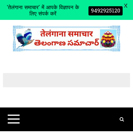
X
'तेलंगाना समाचार' में आपके विज्ञापन के
9492925120
लिए संपर्क करें
S
k
i
p
t
o
c
o
n
t
e
n
t