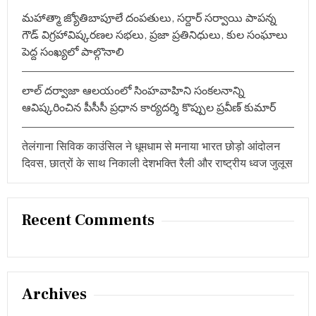
మహాత్మా జ్యోతిబాపూలే దంపతులు, సర్దార్ సర్వాయి పాపన్న
గౌడ్ విగ్రహావిష్కరణల సభలు, ప్రజా ప్రతినిధులు, కుల సంఘాలు
పెద్ద సంఖ్యలో పాల్గొనాలి
లాల్ దర్వాజా ఆలయంలో సింహవాహిని సంకలనాన్ని
ఆవిష్కరించిన పీసీసీ ప్రధాన కార్యదర్శి కొప్పుల ప్రవీణ్ కుమార్
तेलंगाना सिविक काउंसिल ने धूमधाम से मनाया भारत छोड़ो आंदोलन
दिवस, छात्रों के साथ निकाली देशभक्ति रैली और राष्ट्रीय ध्वज जुलूस
Recent Comments
Archives