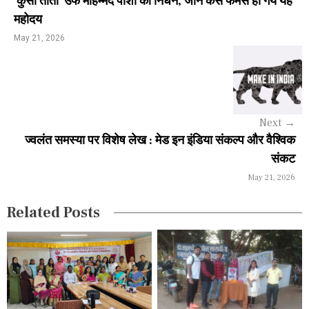
'कुर्सी ताता' उर्फ मोहम्मद पाशा का निधन, जानें कैसे फेमस हो गये यह
n
महोदय
a
May 21, 2026
v
i
g
Next
→
a
ज्वलंत समस्या पर विशेष लेख : मेड इन इंडिया संकल्प और वैश्विक
संकट
t
May 21, 2026
i
Related Posts
o
n