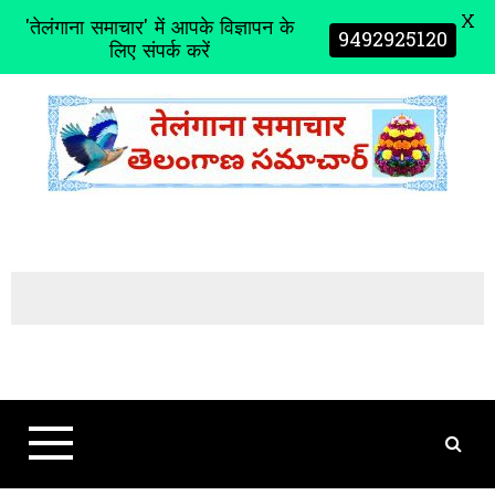
X
'तेलंगाना समाचार' में आपके विज्ञापन के
9492925120
लिए संपर्क करें
S
k
i
p
t
o
c
o
n
t
e
n
t