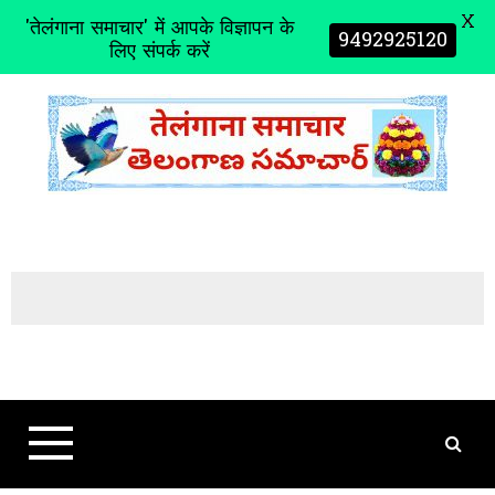
X
'तेलंगाना समाचार' में आपके विज्ञापन के
9492925120
लिए संपर्क करें
S
k
i
p
t
o
c
o
n
t
e
n
t