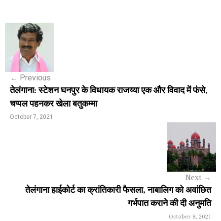
P
o
s
←
Previous
t
तेलंगाना: स्टेशन घनपुर के विधायक राजय्या एक और विवाद में फंसे,
n
चप्पल पहनकर खेला बतुकम्मा
a
October 7, 2021
v
i
g
Next
→
a
तेलंगाना हाईकोर्ट का क्रांतिकारी फैसला, नाबालिग को अवांछित
गर्भपात कराने की दी अनुमति
t
October 8, 2021