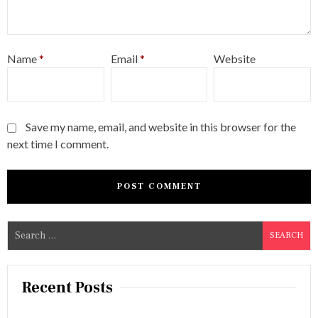
Name
*
Email
*
Website
Save my name, email, and website in this browser for the
next time I comment.
S
e
a
r
Recent Posts
c
h