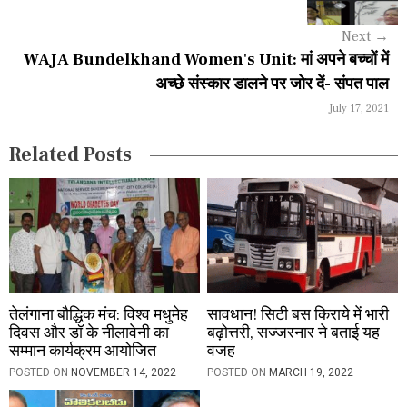
g
Next
→
a
WAJA Bundelkhand Women's Unit: मां अपने बच्चों में
अच्छे संस्कार डालने पर जोर दें- संपत पाल
t
July 17, 2021
i
Related Posts
o
n
तेलंगाना बौद्धिक मंच: विश्व मधुमेह
सावधान! सिटी बस किराये में भारी
दिवस और डॉ के नीलावेनी का
बढ़ोत्तरी, सज्जरनार ने बताई यह
सम्मान कार्यक्रम आयोजित
वजह
POSTED ON
NOVEMBER 14, 2022
POSTED ON
MARCH 19, 2022