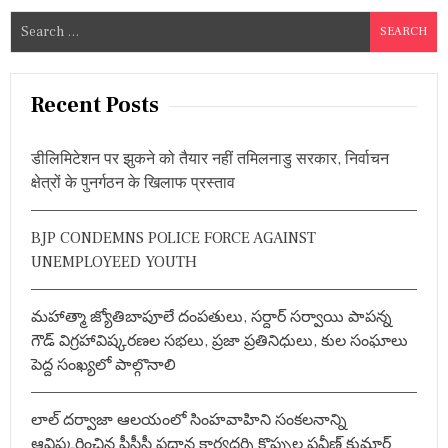
S
e
a
r
Recent Posts
c
h
डीलिमिटेशन पर झुकने को तैयार नहीं तमिलनाडु सरकार, निर्वाचन
f
क्षेत्रों के पुनर्गठन के खिलाफ प्रस्ताव
o
r
BJP CONDEMNS POLICE FORCE AGAINST
:
UNEMPLOYEED YOUTH
మహాత్మా జ్యోతిబాపూలే దంపతులు, సర్దార్ సర్వాయి పాపన్న
గౌడ్ విగ్రహావిష్కరణల సభలు, ప్రజా ప్రతినిధులు, కుల సంఘాలు
పెద్ద సంఖ్యలో పాల్గొనాలి
లాల్ దర్వాజా ఆలయంలో సింహవాహిని సంకలనాన్ని
ఆవిష్కరించిన పీసీసీ ప్రధాన కార్యదర్శి కొప్పుల ప్రవీణ్ కుమార్