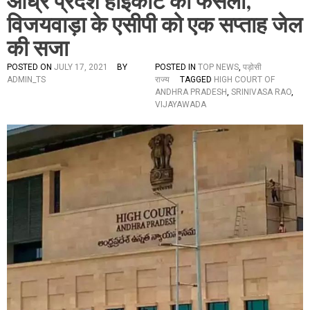
आंध्र प्रदेश हाईकोर्ट का फैसला,
विजयवाड़ा के एसीपी को एक सप्ताह जेल
की सजा
POSTED ON
JULY 17, 2021
BY
POSTED IN
TOP NEWS
,
पड़ोसी
ADMIN_TS
राज्य
TAGGED
HIGH COURT OF
ANDHRA PRADESH
,
SRINIVASA RAO
,
VIJAYAWADA