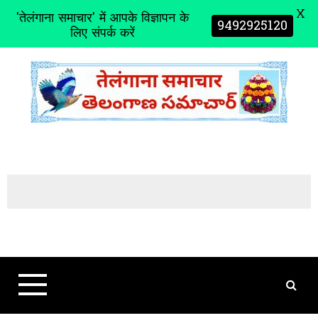
X
'तेलंगाना समाचार' में आपके विज्ञापन के
9492925120
लिए संपर्क करें
S
k
i
p
t
o
c
o
n
t
e
n
t