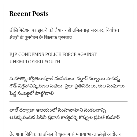
a
r
Recent Posts
c
h
डीलिमिटेशन पर झुकने को तैयार नहीं तमिलनाडु सरकार, निर्वाचन
f
क्षेत्रों के पुनर्गठन के खिलाफ प्रस्ताव
o
r
BJP CONDEMNS POLICE FORCE AGAINST
:
UNEMPLOYEED YOUTH
మహాత్మా జ్యోతిబాపూలే దంపతులు, సర్దార్ సర్వాయి పాపన్న
గౌడ్ విగ్రహావిష్కరణల సభలు, ప్రజా ప్రతినిధులు, కుల సంఘాలు
పెద్ద సంఖ్యలో పాల్గొనాలి
లాల్ దర్వాజా ఆలయంలో సింహవాహిని సంకలనాన్ని
ఆవిష్కరించిన పీసీసీ ప్రధాన కార్యదర్శి కొప్పుల ప్రవీణ్ కుమార్
तेलंगाना सिविक काउंसिल ने धूमधाम से मनाया भारत छोड़ो आंदोलन