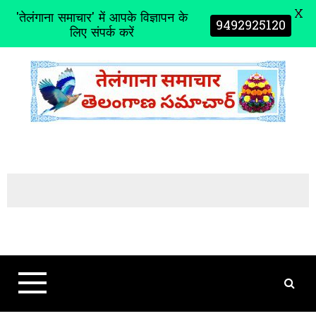
X
'तेलंगाना समाचार' में आपके विज्ञापन के
9492925120
लिए संपर्क करें
S
k
i
p
t
o
c
o
n
t
e
n
t