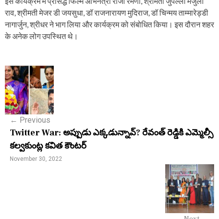
इस कार्यक्रम में प्रसिद्ध फिल्म अभिनेत्री रोजा रमणी, श्रीमती जुपल्ली मंजुला
राव, श्रीमती मेजर डी जयसुधा, डॉ राजनारायण मुदिराज, डॉ चिन्मय ताम्मारेड्डी
नागार्जुन, श्रीधर ने भाग लिया और कार्यक्रम को संबोधित किया। इस दौरान शहर
के अनेक लोग उपस्थित थे।
P
o
s
←
Previous
t
Twitter War: అప్పుడు ఎక్కడున్నావ్? రేవంత్ రెడ్డికి ఎమ్మెల్సీ
n
కల్వకుంట్ల కవిత కౌంటర్
a
November 30, 2022
v
i
g